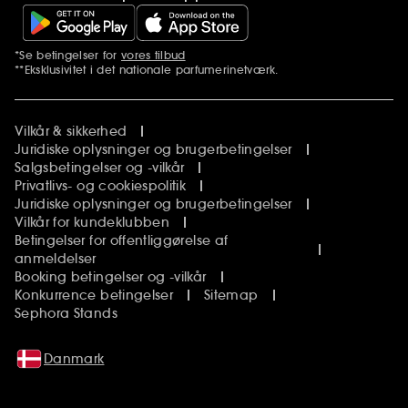
*Se betingelser for
vores tilbud
Yderligere bemærkninger
**Eksklusivitet i det nationale parfumerinetværk.
Vilkår & sikkerhed
Juridiske oplysninger og brugerbetingelser
Salgsbetingelser og -vilkår
Privatlivs- og cookiespolitik
Juridiske oplysninger og brugerbetingelser
Vilkår for kundeklubben
Betingelser for offentliggørelse af
anmeldelser
Booking betingelser og -vilkår
Konkurrence betingelser
Sitemap
Sephora Stands
Danmark