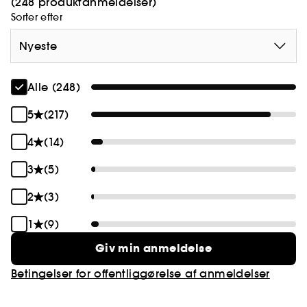
(248 produktanmeldelser)
Sorter efter
Nyeste
Alle (248)
5
(217)
4
(14)
3
(5)
2
(3)
1
(9)
Giv min anmeldelse
Betingelser for offentliggørelse af anmeldelser