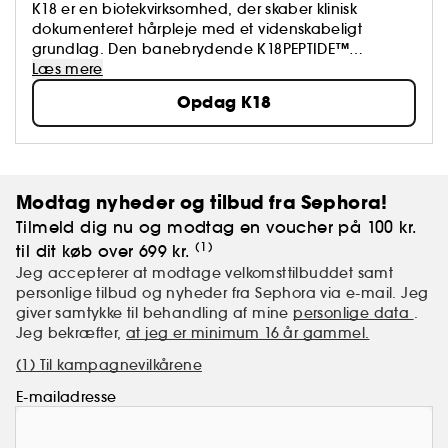
K18 er en biotekvirksomhed, der skaber klinisk
dokumenteret hårpleje med et videnskabeligt
grundlag. Den banebrydende K18PEPTIDE™
genopretter hårskader fra afblegning + farve,
Læs mere
kemiske behandlinger og varme på 4 minutter.
Opdag K18
Produktet blev født i salonen, og stylister af alle
hårtyper giver næring til deres kreativitet uden at
skulle bekymre sig om skader.
Modtag nyheder og tilbud fra Sephora!
Tilmeld dig nu og modtag en voucher på 100 kr.
(1)
til dit køb over 699 kr.
Jeg accepterer at modtage velkomsttilbuddet samt
personlige tilbud og nyheder fra Sephora via e-mail. Jeg
giver samtykke til behandling af mine
personlige data
.
Jeg bekræfter,
at jeg er minimum 16 år gammel.
(1) Til kampagnevilkårene
E-mailadresse