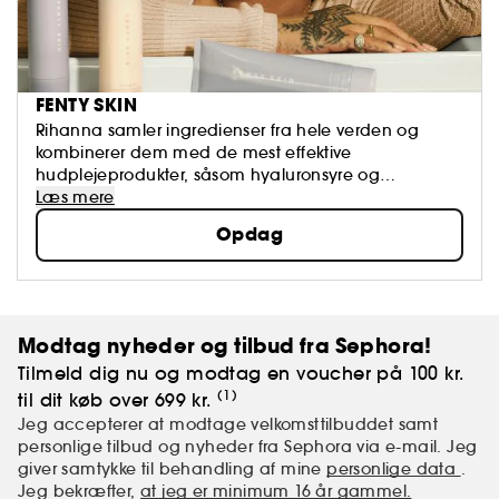
FENTY SKIN
Rihanna samler ingredienser fra hele verden og
kombinerer dem med de mest effektive
hudplejeprodukter, såsom hyaluronsyre og
niacinamid - hvilket giver klinisk dokumenterede
Læs mere
resultater. Rihanna besluttede at prioritere formler,
Opdag
der er både veganske og glutenfrie,
genanvendelige materialer og genopfyldelig
emballage med et luksuriøst touch som er
miljøansvarlig. Fenty Skin er hudpleje, der passer til
alle hudtyper, føles utrolig og får dig til at føle dig
Modtag nyheder og tilbud fra Sephora!
godt. Det er for alle, også jer!
Tilmeld dig nu og modtag en voucher på 100 kr.
(1)
til dit køb over 699 kr.
Jeg accepterer at modtage velkomsttilbuddet samt
personlige tilbud og nyheder fra Sephora via e-mail. Jeg
giver samtykke til behandling af mine
personlige data
.
Jeg bekræfter,
at jeg er minimum 16 år gammel.