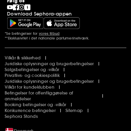
Følg os
Download Sephora-appen
*Se betingelser for
vores tilbud
Yderligere bemærkninger
**Eksklusivitet i det nationale parfumerinetværk.
Vilkår & sikkerhed
Juridiske oplysninger og brugerbetingelser
Salgsbetingelser og -vilkår
Privatlivs- og cookiespolitik
Juridiske oplysninger og brugerbetingelser
Vilkår for kundeklubben
Betingelser for offentliggørelse af
anmeldelser
Booking betingelser og -vilkår
Konkurrence betingelser
Sitemap
Sephora Stands
Danmark