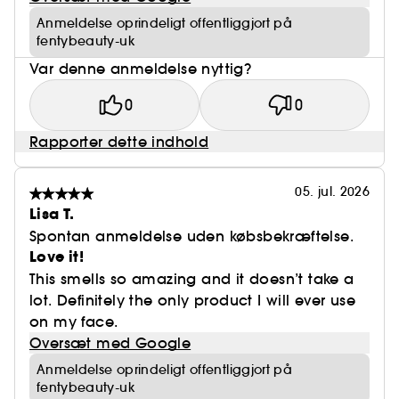
• 98% er enige i, at det fjerner snavs + olie
Anmeldelse oprindeligt offentliggjort på
• 94% er enige i, at det efterlader huden blød
fentybeauty-uk
• 92% er enige i, at det fjerner makeup
Var denne anmeldelse nyttig?
0
0
Rapporter dette indhold
05. jul. 2026
Lisa T.
Spontan anmeldelse uden købsbekræftelse.
Love it!
This smells so amazing and it doesn’t take a
lot. Definitely the only product I will ever use
on my face.
Oversæt med Google
Anmeldelse oprindeligt offentliggjort på
fentybeauty-uk