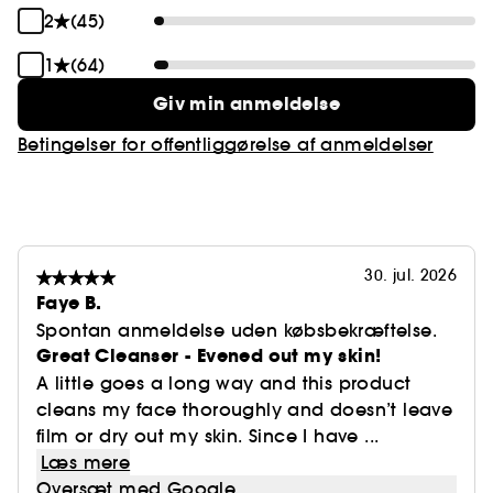
2
(45)
materiale og kan genanvendes. FSC-certificering
sikrer, at vores kasser kommer fra ansvarligt
1
(64)
forvaltede skove.
• Pumpen er lavet af 50% PCR (post-consumer
Giv min anmeldelse
materiale).
Betingelser for offentliggørelse af anmeldelser
• Glasflasken kan genanvendes afhængigt af din
region; Tjek dine lokale retningslinjer.
*I et 1-dags klinisk studie med 52 personer:
** I et 1-dags klinisk studie på 35 personer:
30. jul. 2026
Med det samme
Faye B.
• Hydrerer**
Spontan anmeldelse uden købsbekræftelse.
• Øger hydreringen med 30%**
Great Cleanser - Evened out my skin!
Efter 1 brug
A little goes a long way and this product
• Hydrerer**
cleans my face thoroughly and doesn’t leave
• Fjerner makeup + longwear-makeup
film or dry out my skin. Since I have ...
• 98% er enige i, at det grundigt renser + frisker
Læs mere
huden op
Oversæt med Google