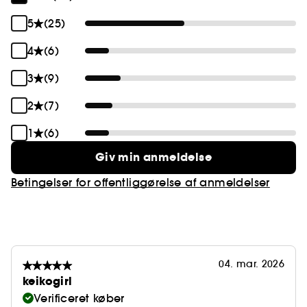
5
(25)
4
(6)
3
(9)
2
(7)
1
(6)
Giv min anmeldelse
Betingelser for offentliggørelse af anmeldelser
04. mar. 2026
keikogirl
Verificeret køber