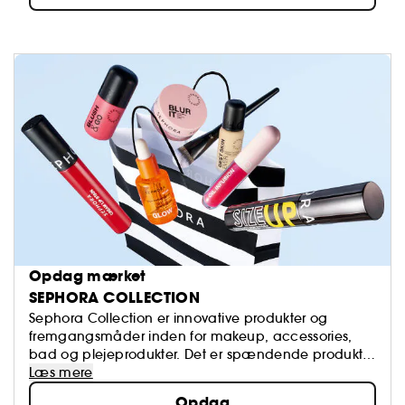
Opdag mærket
SEPHORA COLLECTION
Sephora Collection er innovative produkter og
fremgangsmåder inden for makeup, accessories,
bad og plejeprodukter. Det er spændende produkter
som er på forkant med udviklingen inden for alt
Læs mere
beauty, og der er altid tale om kvalitetsvarer.
Opdag