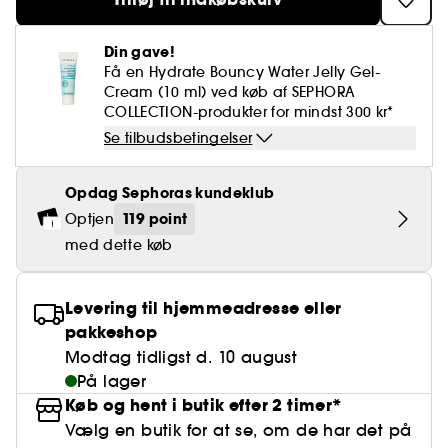
Falske øjenvipper
Blyantspidsere
Clean hudpleje
BB- & CC-cream
Rødme
Parfumer under 400 kr.
High-Performance Hårpleje
Powdery
Krølle & Bølgedefinition
Personal Care
Se alt
Makeup-trends
Hovedbundsscrub
Neglefil & negleklippere
Clean parfume
Din gave!
Paletter
Dækning
Fragrance Layering
Hair Styling
Water
Hydrering
Best Skin Ever Shade Finder
Få en Hydrate Bouncy Water Jelly Gel-
Skincare meets Makeup
Se alt
Cream (10 ml) ved køb af SEPHORA
Blotting Paper
Clean hårpleje
Porer
Sæsonens dufte
Haircare Guide
COLLECTION-produkter for mindst 300 kr*
Musk
Solbeskyttelse
Cream Lip Stain Shade Finder
Skin Longevity
Make it last
Se tilbudsbetingelser
Parfume Highlights
Hårpleje under 250 kr
Glatning
Self-Care Moment
Skincare meets Makeup
Opdag Sephoras kundeklub
Dufte fortæller historier
Haircare Finder
Farvet hår
Affordable Skincare
Makeup Routine
119 point
Optjen
Wonder Treatment
med dette køb
Do you speak Skincare
Find your favourite finish
Dear skin, I love you
Instant Lip Love
Levering til hjemmeadresse eller
pakkeshop
Feel good makeup
Modtag tidligst d. 10 august
På lager
Køb og hent i butik efter 2 timer*
Vælg en butik for at se, om de har det på