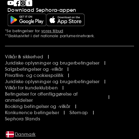
Download Sephora-appen
*Se betingelser for
vores tilbud
Yderligere bemærkninger
**Eksklusivitet i det nationale parfumerinetværk.
Vilkår & sikkerhed
Juridiske oplysninger og brugerbetingelser
Salgsbetingelser og -vilkår
Privatlivs- og cookiespolitik
Juridiske oplysninger og brugerbetingelser
Vilkår for kundeklubben
Betingelser for offentliggørelse af
anmeldelser
Booking betingelser og -vilkår
Konkurrence betingelser
Sitemap
Sephora Stands
Danmark