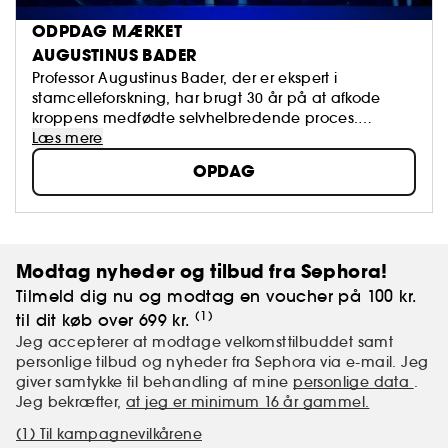
ODPDAG MÆRKET
AUGUSTINUS BADER
Professor Augustinus Bader, der er ekspert i
stamcelleforskning, har brugt 30 år på at afkode
kroppens medfødte selvhelbredende proces.
Resultatet? En revolutionerende behandling baseret
Læs mere
på Trigger Factor Complex, TFC8®, der synligt
OPDAG
optimerer hudens fornyelse.
Modtag nyheder og tilbud fra Sephora!
Tilmeld dig nu og modtag en voucher på 100 kr.
(1)
til dit køb over 699 kr.
Jeg accepterer at modtage velkomsttilbuddet samt
personlige tilbud og nyheder fra Sephora via e-mail. Jeg
giver samtykke til behandling af mine
personlige data
.
Jeg bekræfter,
at jeg er minimum 16 år gammel.
(1) Til kampagnevilkårene