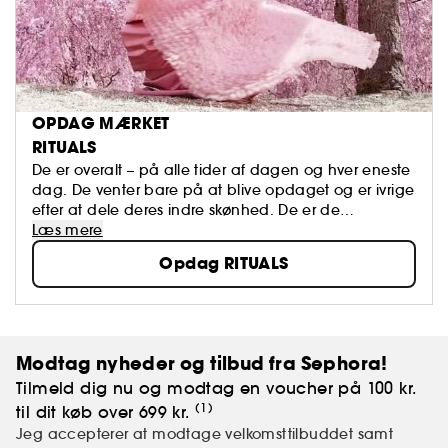
OPDAG MÆRKET
RITUALS
De er overalt – på alle tider af dagen og hver eneste
dag. De venter bare på at blive opdaget og er ivrige
efter at dele deres indre skønhed. De er de
tilsyneladende ligegyldige øjeblikke vi alle har en
Læs mere
tendens til at overse.
Opdag RITUALS
Modtag nyheder og tilbud fra Sephora!
Tilmeld dig nu og modtag en voucher på 100 kr.
(1)
til dit køb over 699 kr.
Jeg accepterer at modtage velkomsttilbuddet samt