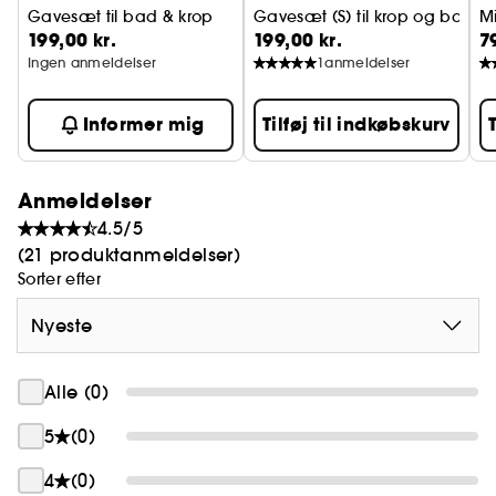
Gavesæt til bad & krop
Gavesæt (S) til krop og bad
Mi
199,00 kr.
199,00 kr.
7
Ingen anmeldelser
1
anmeldelser
Informer mig
Tilføj til indkøbskurv
Anmeldelser
4.5/5
(21 produktanmeldelser)
Sorter efter
Nyeste
Alle (0)
5
(0)
4
(0)