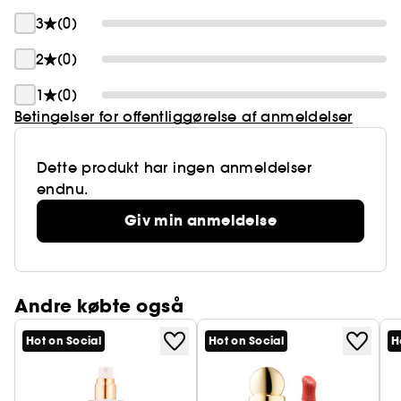
3
(0)
2
(0)
1
(0)
Betingelser for offentliggørelse af anmeldelser
Dette produkt har ingen anmeldelser
endnu.
Giv min anmeldelse
Andre købte også
Hot on Social
Hot on Social
H