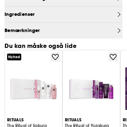
Ingredienser
Bemærkninger
Du kan måske også lide
Nyhed
RITUALS
RITUALS
R
The Ritual of Sakura
The Ritual of Yozakura
Th