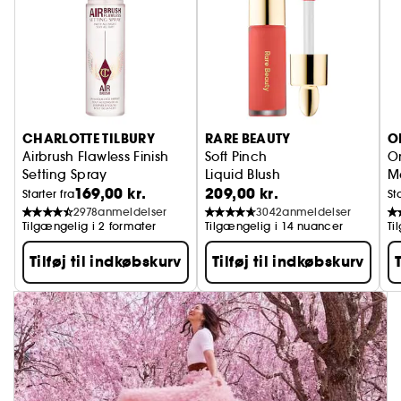
CHARLOTTE TILBURY
RARE BEAUTY
O
Airbrush Flawless Finish
Soft Pinch
On
Setting Spray
Liquid Blush
M
169,00 kr.
209,00 kr.
Fikseringsspray til makeup
Starter fra
St
2978
anmeldelser
3042
anmeldelser
Tilgængelig i 2 formater
Tilgængelig i 14 nuancer
Ti
Tilføj til indkøbskurv
Tilføj til indkøbskurv