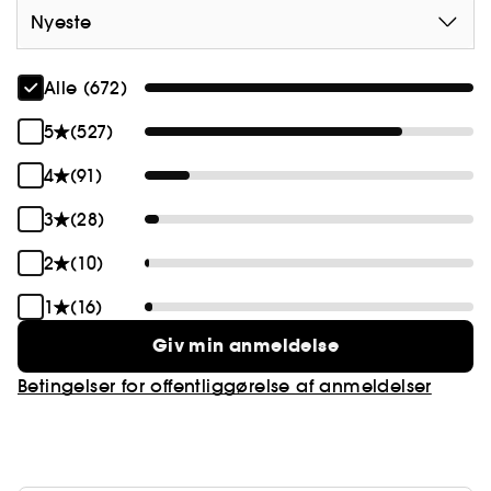
Nyeste
Alle (672)
5
(527)
4
(91)
3
(28)
2
(10)
1
(16)
Giv min anmeldelse
Betingelser for offentliggørelse af anmeldelser