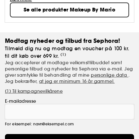
uddannelse til sociale medier og innovation,
Se alle produkter Makeup By Mario
samtidig med at han har undervist i og udviklet
nogle af de mest kendte makeupteknikker fra det
seneste årti.
Modtag nyheder og tilbud fra Sephora!
Tilmeld dig nu og modtag en voucher på 100 kr.
(1)
til dit køb over 699 kr.
Jeg accepterer at modtage velkomsttilbuddet samt
personlige tilbud og nyheder fra Sephora via e-mail. Jeg
giver samtykke til behandling af mine
personlige data
.
Jeg bekræfter,
at jeg er minimum 16 år gammel.
(1) Til kampagnevilkårene
E-mailadresse
For eksempel: navn@eksempel.com