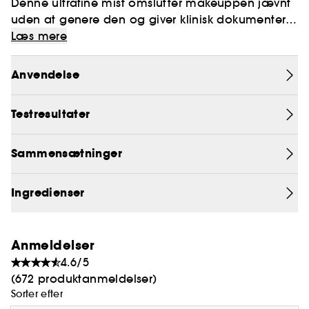
Denne ultrafine mist omslutter makeuppen jævnt
uden at genere den og giver klinisk dokumenteret
fugt hele dagen. Formlen lægger sig perfekt og
Læs mere
fikserer forsigtigt makeuppen, så den får en
naturlig, diskret finish.
Anvendelse
SurrealSkin™ Soft Setting Spray giver en fejlfri
Testresultater
makeup og indeholder hverken alkohol, parfume
eller butan.
Sammensætninger
Ingredienser
Anmeldelser
4.6/5
(672 produktanmeldelser)
Sorter efter