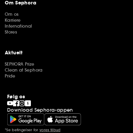
Om Sephora
Om os
Karriere
International
Stores
Aktuelt
SEPHORA Prize
Clean at Sephora
Pride
Følg os
Download Sephora-appen
*Se betingelser for
vores tilbud
Yderligere bemærkninger