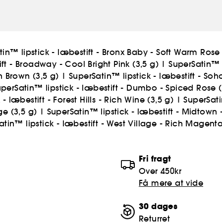
in™ lipstick - læbestift - Bronx Baby - Soft Warm Rose 
ft - Broadway - Cool Bright Pink (3,5 g)
|
SuperSatin™ l
in Brown (3,5 g)
|
SuperSatin™ lipstick - læbestift - Soh
perSatin™ lipstick - læbestift - Dumbo - Spiced Rose (
- læbestift - Forest Hills - Rich Wine (3,5 g)
|
SuperSati
ge (3,5 g)
|
SuperSatin™ lipstick - læbestift - Midtown -
tin™ lipstick - læbestift - West Village - Rich Magenta
Fri fragt
Over 450kr
Få mere at vide
30 dages
Returret