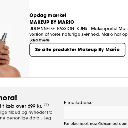
Opdag mærket
MAKEUP BY MARIO
UDDANNELSE. PASSION. KUNST. Makeupartist Mari
version af vores naturlige skønhed. Mario har 
sociale medier og innovation, samtidig med at 
Læs mere
makeupteknikker fra det seneste årti.
Se alle produkter Makeup By Mario
hora!
E-mailadresse
(1)
it køb over 699 kr.
ige tilbud og nyheder fra
mine
personlige data
. Jeg
For eksempel: navn@eksempel.com