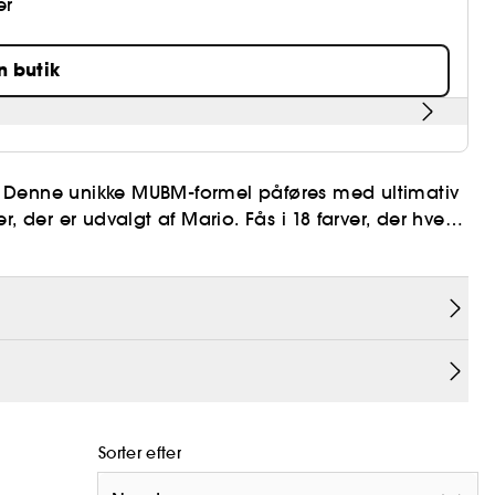
er
n butik
ns. Denne unikke MUBM-formel påføres med ultimativ
, der er udvalgt af Mario. Fås i 18 farver, der hver
ew York.
pfundet af Mario og inspireret af hans hjemby, New
Sorter efter