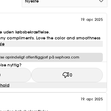
Nyeste
19. apr. 2025
e uden købsbekræftelse.
any compliments. Love the color and smoothness
le
e oprindeligt offentliggjort på sephora.com
se nyttig?
0
0
dhold
19. apr. 2025