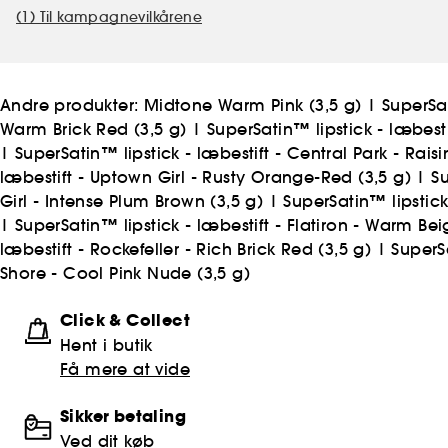
(1) Til kampagnevilkårene
Andre produkter:
Midtone Warm Pink (3,5 g)
|
SuperSat
Warm Brick Red (3,5 g)
|
SuperSatin™ lipstick - læbesti
|
SuperSatin™ lipstick - læbestift - Central Park - Rais
læbestift - Uptown Girl - Rusty Orange-Red (3,5 g)
|
Su
Girl - Intense Plum Brown (3,5 g)
|
SuperSatin™ lipstick 
|
SuperSatin™ lipstick - læbestift - Flatiron - Warm Bei
læbestift - Rockefeller - Rich Brick Red (3,5 g)
|
SuperSa
Shore - Cool Pink Nude (3,5 g)
Click & Collect
Hent i butik
Få mere at vide
Sikker betaling
Ved dit køb