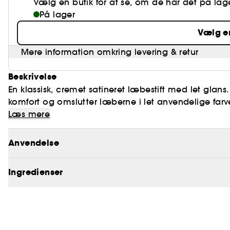
Vælg en butik for at se, om de har det på lag
På lager
Vælg e
Mere information omkring levering & retur
Beskrivelse
En klassisk, cremet satineret læbestift med let gla
komfort og omslutter læberne i let anvendelige farver
især er opkaldt efter et kvarter eller postnummer i N
Læs mere
Påfør denne silkebløde, satinagtige læbestift, geno
York City.
Anvendelse
Ingredienser