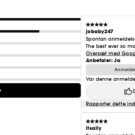
jobaby247
Spontan anmeldels
The best ever so m
Oversæt med Goog
Anbefaler: Ja
Anmeldels
Var denne anmeldel
e
Rapporter dette in
itsally