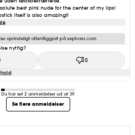
e uden købsbekræftelse.
solute best pink nude for the center of my lips!
pstick itself is also amazing!!
le
e oprindeligt offentliggjort på sephora.com
se nyttig?
0
0
dhold
Du har set 2 anmeldelser ud af 39
Se flere anmeldelser