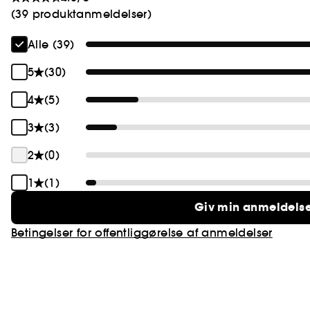
(39 produktanmeldelser)
Alle (39)
5
(30)
4
(5)
3
(3)
2
(0)
1
(1)
Giv min anmeldels
Betingelser for offentliggørelse af anmeldelser