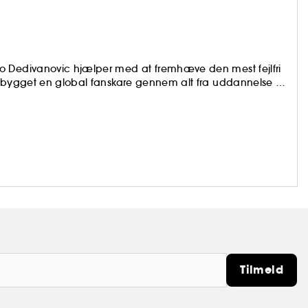
o Dedivanovic hjælper med at fremhæve den mest fejlfri
opbygget en global fanskare gennem alt fra uddannelse til
han har undervist i og udviklet nogle af de mest kendte
Tilmeld