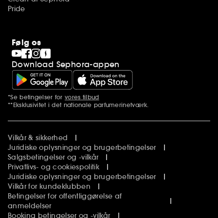
Pride
Følg os
Download Sephora-appen
*Se betingelser for
vores tilbud
Yderligere bemærkninger
**Eksklusivitet i det nationale parfumerinetværk.
Vilkår & sikkerhed
Juridiske oplysninger og brugerbetingelser
Salgsbetingelser og -vilkår
Privatlivs- og cookiespolitik
Juridiske oplysninger og brugerbetingelser
Vilkår for kundeklubben
Betingelser for offentliggørelse af
anmeldelser
Booking betingelser og -vilkår