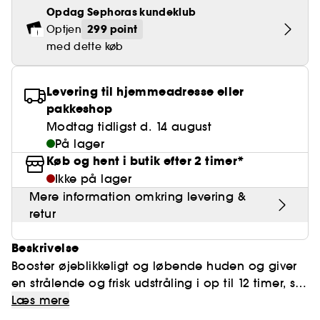
Falske øjenvipper
Blyantspidsere
BB- & CC-cream
Rødme
Opdag Sephoras kundeklub
Parfumer under 400 kr.
High-Performance Hårpleje
Clean makeup
Powdery
Krølle & Bølgedefinition
Personal Care
Se alt
Makeup-trends
Hovedbundsscrub
Minis & travel sizes
299 point
Optjen
Neglefil & negleklippere
Paletter
Dækning
Fragrance Layering
Hair Styling
Clean hudpleje
med dette køb
Water
Hydrering
Best Skin Ever Shade Finder
Skincare meets Makeup
Se alt
Blotting Paper
Porer
Sæsonens dufte
Haircare Guide
Clean parfume
Musk
Solbeskyttelse
Cream Lip Stain Shade Finder
Skin Longevity
Levering til hjemmeadresse eller
Make it last
Parfume Highlights
Hårpleje under 250 kr
Clean hårpleje
pakkeshop
Glatning
Self-Care Moment
Skincare meets Makeup
Modtag tidligst d. 14 august
Dufte fortæller historier
Haircare Finder
På lager
Farvet hår
Affordable Skincare
Makeup Routine
Køb og hent i butik efter 2 timer*
Wonder Treatment
Ikke på lager
Do you speak Skincare
Find your favourite finish
Mere information omkring levering &
Dear skin, I love you
retur
Instant Lip Love
Beskrivelse
Feel good makeup
Booster øjeblikkeligt og løbende huden og giver
en strålende og frisk udstråling i op til 12 timer, så
huden fremstår mere ungdommelig.
Læs mere