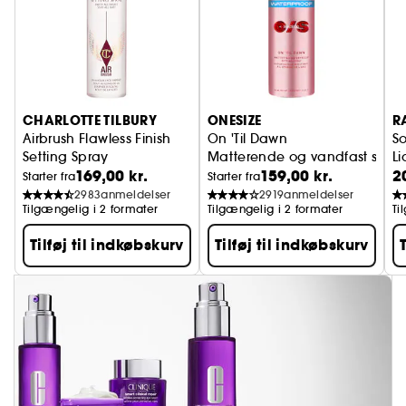
CHARLOTTE TILBURY
ONESIZE
R
Airbrush Flawless Finish
On 'Til Dawn
So
Setting Spray
Matterende og vandfast setti
Li
169,00 kr.
159,00 kr.
2
Fikseringsspray til makeup
Starter fra
Starter fra
2983
anmeldelser
2919
anmeldelser
Tilgængelig i 2 formater
Tilgængelig i 2 formater
Ti
Tilføj til indkøbskurv
Tilføj til indkøbskurv