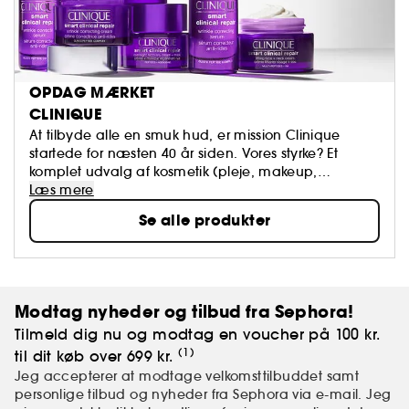
OPDAG MÆRKET
CLINIQUE
At tilbyde alle en smuk hud, er mission Clinique
startede for næsten 40 år siden. Vores styrke? Et
komplet udvalg af kosmetik (pleje, makeup,
parfume, til mænd og kvinder) skabt af
Læs mere
dermatologer, der stræber for 100% parfumefri
Se alle produkter
allergitest, der alle starter med Basic Beauty
Programmet - 3 Trin.
Modtag nyheder og tilbud fra Sephora!
Tilmeld dig nu og modtag en voucher på 100 kr.
(1)
til dit køb over 699 kr.
Jeg accepterer at modtage velkomsttilbuddet samt
personlige tilbud og nyheder fra Sephora via e-mail. Jeg