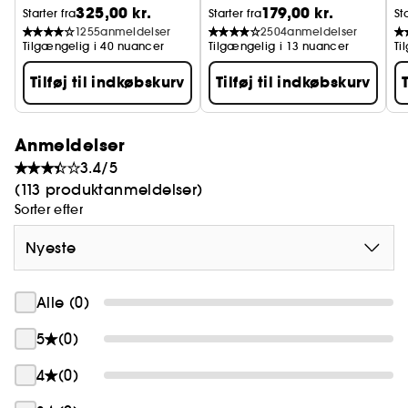
Simpelt. Sikkert. Effektivt. Altid udviklet til at give de
325,00 kr.
179,00 kr.
Starter fra
Starter fra
St
bedste resultater uden irritation.
1255
anmeldelser
2504
anmeldelser
Tilgængelig i 40 nuancer
Tilgængelig i 13 nuancer
Ti
Tilføj til indkøbskurv
Tilføj til indkøbskurv
Anmeldelser
3.4/5
(113 produktanmeldelser)
Sorter efter
Nyeste
Alle (0)
5
(0)
4
(0)