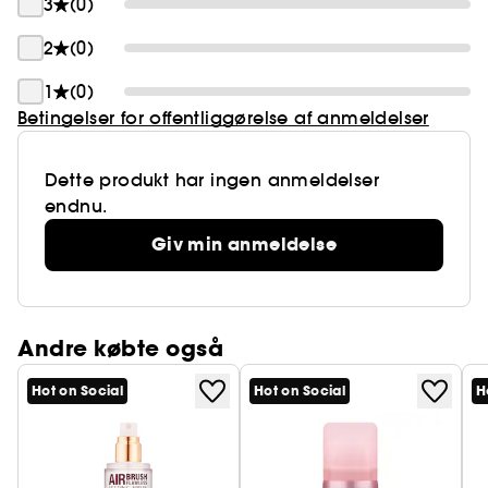
3
(0)
2
(0)
1
(0)
Betingelser for offentliggørelse af anmeldelser
Dette produkt har ingen anmeldelser
endnu.
Giv min anmeldelse
Andre købte også
Hot on Social
Hot on Social
H