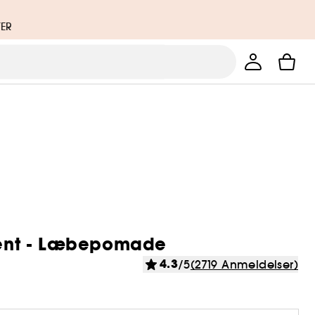
TER
ent - Læbepomade
4.3
/5
(2719 Anmeldelser)