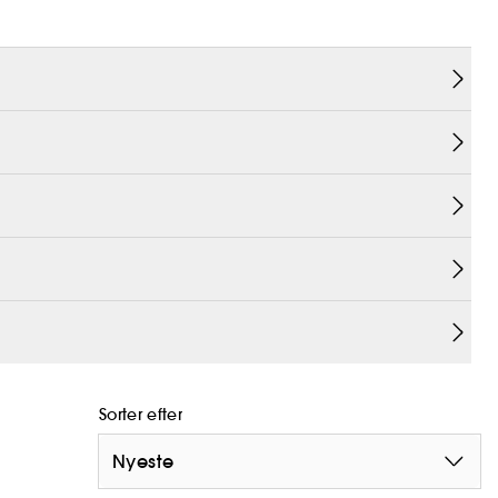
made indeholder 99 % ingredienser af naturlig
 naturlig oprindelse.
r og genopretter øjeblikkeligt tørre læber
, der
fugtende hyaluronsyre. Denne yderst plejende
for at fjerne tørre flager
ger ind
og give et fyldigt
standard 16128, herunder vand; den resterende
Sorter efter
nede integritet og sensoriske konsistens
Nyeste