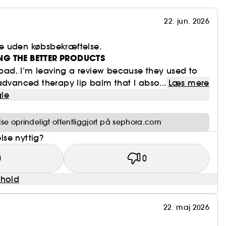
22. jun. 2026
e uden købsbekræftelse.
NG THE BETTER PRODUCTS
t bad. I’m leaving a review because they used to
advanced therapy lip balm that I abso...
Læs mere
le
e oprindeligt offentliggjort på sephora.com
se nyttig?
0
0
dhold
22. maj 2026