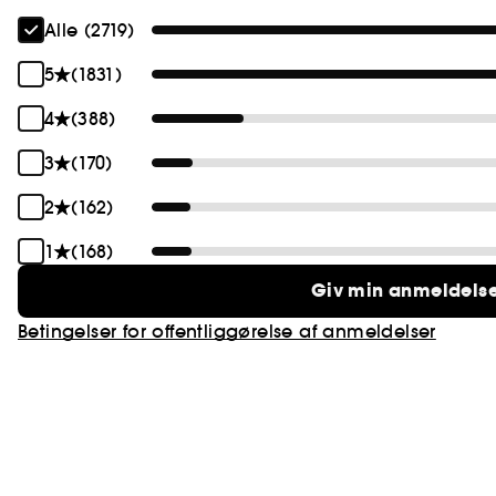
Alle (2719)
5
(1831)
4
(388)
3
(170)
2
(162)
1
(168)
Giv min anmeldels
Betingelser for offentliggørelse af anmeldelser