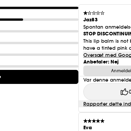
Jaz83
Spontan anmeldels
STOP DISCONTINUI
This lip balm is no
have a tinted pink 
Oversæt med Goog
Anbefaler: Nej
Anmeldels
e
Var denne anmeldel
Rapporter dette in
Eva