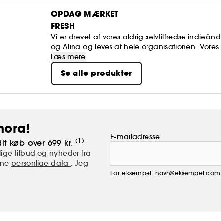
OPDAG MÆRKET
FRESH
Vi er drevet af vores aldrig selvtilfredse indieå
og Alina og leves af hele organisationen. Vor
det ekstraordinære, hvad enten det er et øjeblik
Læs mere
butikker. Hvor frisk går, følger skønhed. Vi er pione
Se alle produkter
hora!
E-mailadresse
(1)
it køb over 699 kr.
ige tilbud og nyheder fra
mine
personlige data
. Jeg
For eksempel: navn@eksempel.com