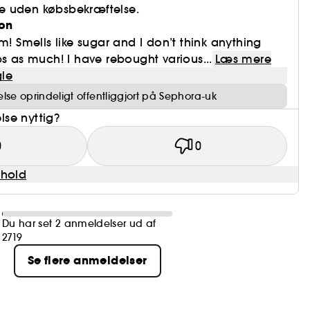
e uden købsbekræftelse.
on
m! Smells like sugar and I don’t think anything
ps as much! I have rebought various...
Læs mere
le
se oprindeligt offentliggjort på Sephora-uk
se nyttig?
0
0
dhold
Du har set 2 anmeldelser ud af
2719
Se flere anmeldelser