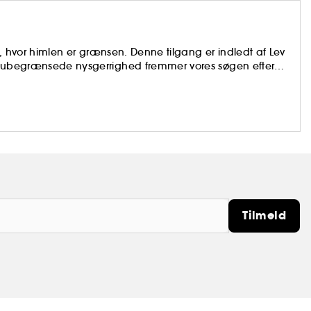
nd, hvor himlen er grænsen. Denne tilgang er indledt af Lev
es ubegrænsede nysgerrighed fremmer vores søgen efter
s glæde i naturen eller en oplevelse af generøsitet i vores
rer - i produkt, i erfaring, i kultur og i proces.
Tilmeld