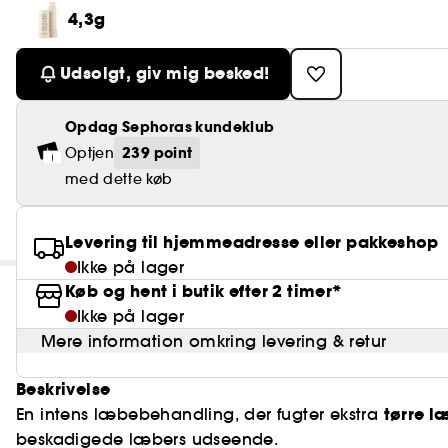
4,3g
Udsolgt, giv mig besked!
Opdag Sephoras kundeklub
239 point
Optjen
med dette køb
Levering til hjemmeadresse eller pakkeshop
Ikke på lager
Køb og hent i butik efter 2 timer*
Ikke på lager
Mere information omkring levering & retur
Beskrivelse
tørre l
En intens læbebehandling, der fugter ekstra
beskadigede læbers udseende.