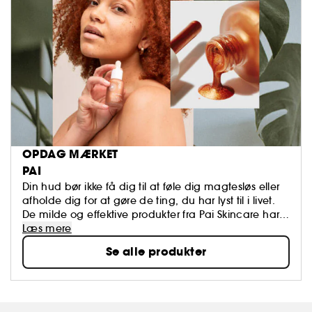
OPDAG MÆRKET
PAI
Din hud bør ikke få dig til at føle dig magtesløs eller
afholde dig for at gøre de ting, du har lyst til i livet.
De milde og effektive produkter fra Pai Skincare har
hjulpet flere tusinder med at få kontrol over deres
Læs mere
vanskelige hud og derved genvinde deres selvtillid,
Se alle produkter
ved at få deres smukke hud tilbage.