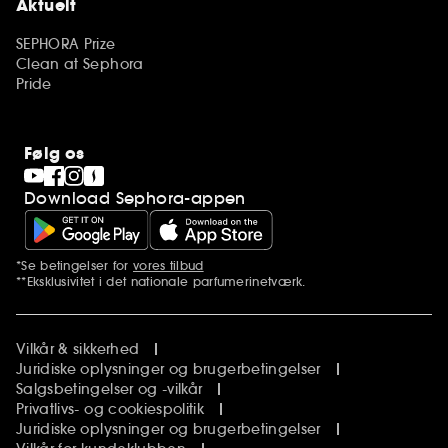
Aktuelt
SEPHORA Prize
Clean at Sephora
Pride
Følg os
Download Sephora-appen
*Se betingelser for
vores tilbud
Yderligere bemærkninger
**Eksklusivitet i det nationale parfumerinetværk.
Vilkår & sikkerhed
Juridiske oplysninger og brugerbetingelser
Salgsbetingelser og -vilkår
Privatlivs- og cookiespolitik
Juridiske oplysninger og brugerbetingelser