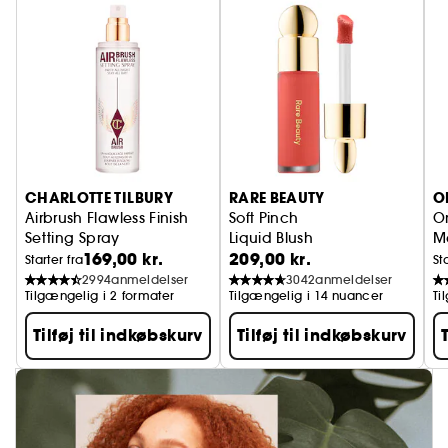
CHARLOTTE TILBURY
RARE BEAUTY
O
Airbrush Flawless Finish
Soft Pinch
On
Setting Spray
Liquid Blush
M
169,00 kr.
209,00 kr.
Fikseringsspray til makeup
Starter fra
St
2994
anmeldelser
3042
anmeldelser
Tilgængelig i 2 formater
Tilgængelig i 14 nuancer
Ti
Tilføj til indkøbskurv
Tilføj til indkøbskurv