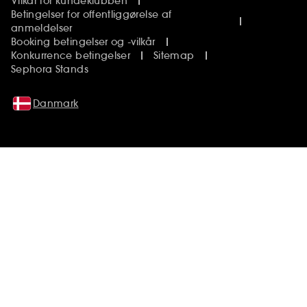
Vilkår for kundeklubben
Betingelser for offentliggørelse af
anmeldelser
Booking betingelser og -vilkår
Konkurrence betingelser
Sitemap
Sephora Stands
Danmark