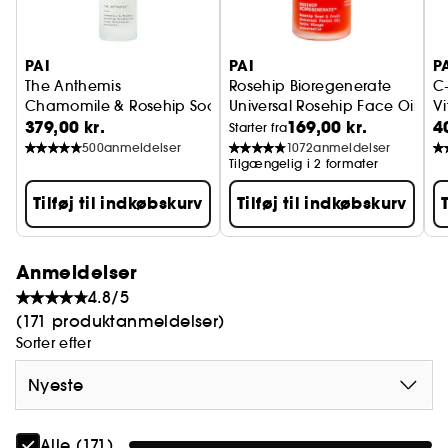
PAI
PAI
P
The Anthemis
Rosehip Bioregenerate
C-
Chamomile & Rosehip Soothing Moisturizer
Universal Rosehip Face Oil
Vi
379,00 kr.
169,00 kr.
4
Starter fra
500
anmeldelser
1072
anmeldelser
Tilgængelig i 2 formater
Tilføj til indkøbskurv
Tilføj til indkøbskurv
Anmeldelser
4.8/5
(171 produktanmeldelser)
Sorter efter
Nyeste
Alle (171)