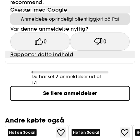
recommend.
Oversæt med Google
Anmeldelse oprindeligt offentliggjort på Pai
Var denne anmeldelse nyttig?
0
0
Rapporter dette indhold
Du har set 2 anmeldelser ud af
171
Se flere anmeldelser
Andre købte også
Hot on Social
Hot on Social
H