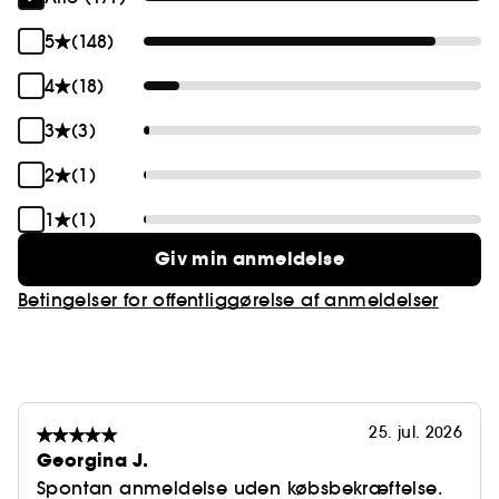
5
(148)
4
(18)
3
(3)
2
(1)
1
(1)
Giv min anmeldelse
Betingelser for offentliggørelse af anmeldelser
25. jul. 2026
Georgina J.
Spontan anmeldelse uden købsbekræftelse.