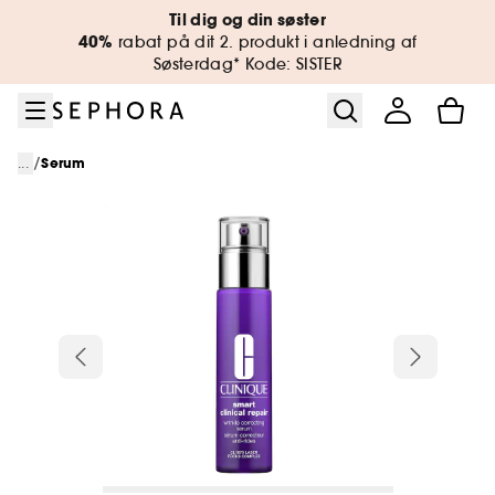
Gå til menu
Gå til hovedindhold
Gå til sidefod
Til dig og din søster
40%
rabat på dit 2. produkt i anledning af
Søsterdag* Kode: SISTER
/
...
Serum