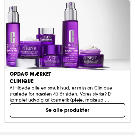
OPDAG MÆRKET
CLINIQUE
At tilbyde alle en smuk hud, er mission Clinique
startede for næsten 40 år siden. Vores styrke? Et
komplet udvalg af kosmetik (pleje, makeup,
parfume, til mænd og kvinder) skabt af
Se alle produkter
dermatologer, der stræber for 100% parfumefri
allergitest, der alle starter med Basic Beauty
Programmet - 3 Trin.