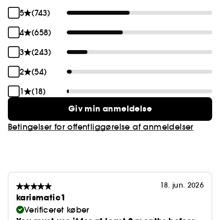
5
(743)
4
(658)
3
(243)
2
(54)
1
(18)
Giv min anmeldelse
Betingelser for offentliggørelse af anmeldelser
18. jun. 2026
karismatic1
Verificeret køber