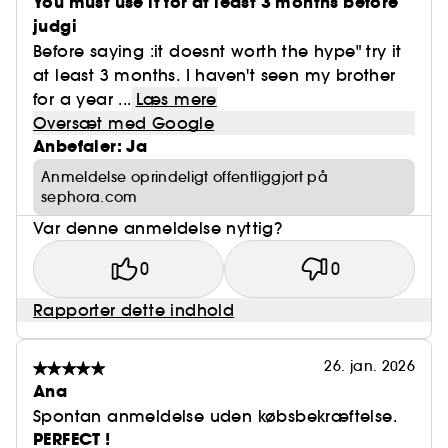
You must use it for at least 3 months before
judgi
Before saying :it doesnt worth the hype" try it
at least 3 months. I haven't seen my brother
for a year ...
Læs mere
Oversæt med Google
Anbefaler: Ja
Anmeldelse oprindeligt offentliggjort på
sephora.com
Var denne anmeldelse nyttig?
0
0
Rapporter dette indhold
26. jan. 2026
Ana
Spontan anmeldelse uden købsbekræftelse.
PERFECT !