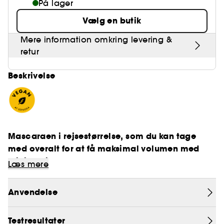
På lager
Vælg en butik
Mere information omkring levering &
retur
Beskrivelse
Mascaraen i rejsestørrelse, som du kan tage
med overalt for at få maksimal volumen med
minimal indsats.
Læs mere
- En mascara i rejsestørrelse, der er supernem at
SEPHORA COLLECTION Mini Mascara: se livet på
bruge hvor som helst og når som helst.
Anvendelse
- En vegansk formel (1) med XXL-
en stor måde
volumenresultater.
SEPHORA COLLECTION mini mascara, maksimal
Testresultater
- En timeglasbørste, der forstørrer øjnene.
effekt. Selv i rejsestørrelse giver Size Up-mascaraen