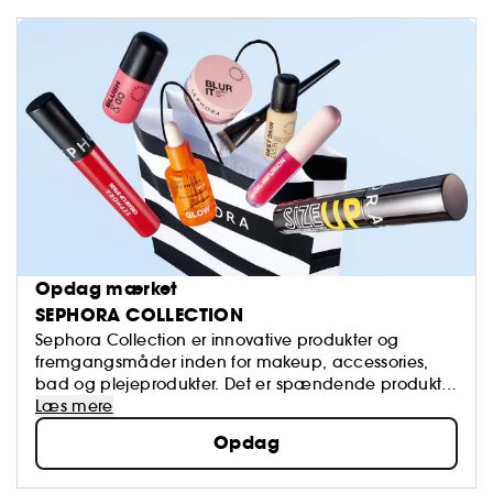
Opdag mærket
SEPHORA COLLECTION
Sephora Collection er innovative produkter og
fremgangsmåder inden for makeup, accessories,
bad og plejeprodukter. Det er spændende produkter
som er på forkant med udviklingen inden for alt
Læs mere
beauty, og der er altid tale om kvalitetsvarer.
Opdag