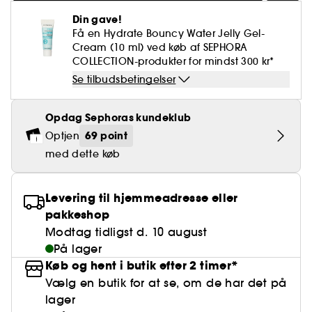
Falske øjenvipper
Blyantspidsere
Clean hudpleje
BB- & CC-cream
Rødme
Parfumer under 400 kr.
High-Performance Hårpleje
Powdery
Krølle & Bølgedefinition
Personal Care
Din gave!
Se alt
Makeup-trends
Hovedbundsscrub
Få en Hydrate Bouncy Water Jelly Gel-
Neglefil & negleklippere
Clean parfume
Paletter
Dækning
Fragrance Layering
Hair Styling
Cream (10 ml) ved køb af SEPHORA
Water
Hydrering
Best Skin Ever Shade Finder
Skincare meets Makeup
Se alt
COLLECTION-produkter for mindst 300 kr*
Blotting Paper
Clean hårpleje
Porer
Sæsonens dufte
Haircare Guide
Musk
Solbeskyttelse
Cream Lip Stain Shade Finder
Se tilbudsbetingelser
Skin Longevity
Make it last
Parfume Highlights
Hårpleje under 250 kr
Glatning
Self-Care Moment
Opdag Sephoras kundeklub
Skincare meets Makeup
Dufte fortæller historier
Haircare Finder
69 point
Optjen
Farvet hår
Affordable Skincare
Makeup Routine
med dette køb
Wonder Treatment
Do you speak Skincare
Find your favourite finish
Levering til hjemmeadresse eller
Dear skin, I love you
Instant Lip Love
pakkeshop
Modtag tidligst d. 10 august
Feel good makeup
På lager
Køb og hent i butik efter 2 timer*
Vælg en butik for at se, om de har det på
lager