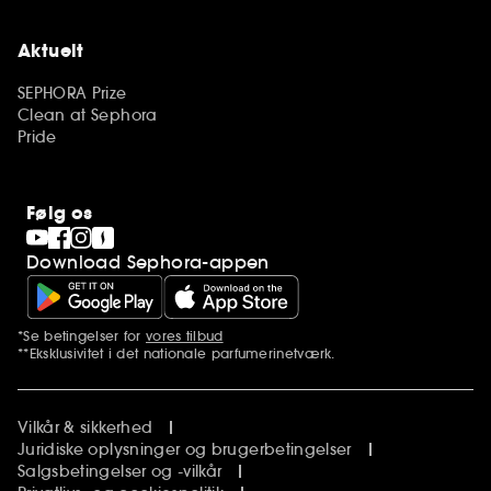
Aktuelt
SEPHORA Prize
Clean at Sephora
Pride
Følg os
Download Sephora-appen
*Se betingelser for
vores tilbud
Yderligere bemærkninger
**Eksklusivitet i det nationale parfumerinetværk.
Vilkår & sikkerhed
Juridiske oplysninger og brugerbetingelser
Salgsbetingelser og -vilkår