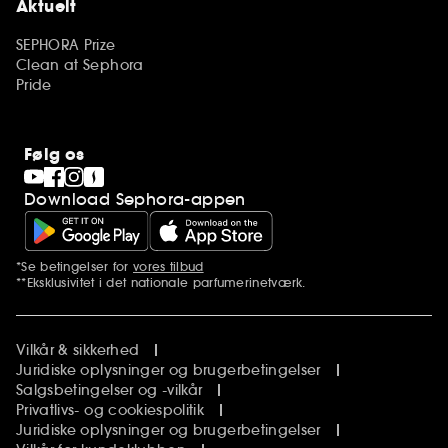
Aktuelt
SEPHORA Prize
Clean at Sephora
Pride
Følg os
Download Sephora-appen
*Se betingelser for
vores tilbud
Yderligere bemærkninger
**Eksklusivitet i det nationale parfumerinetværk.
Vilkår & sikkerhed
Juridiske oplysninger og brugerbetingelser
Salgsbetingelser og -vilkår
Privatlivs- og cookiespolitik
Juridiske oplysninger og brugerbetingelser