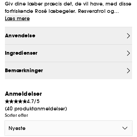
Giv dine læber præcis det, de vil have, med disse
forfriskende Rosé læbegeler. Resveratrol og
jordbærekstrakt beskytter dine læber, mens
Læs mere
hyaluronsyre holder dem bløde og fugtede.
Anvendelse
Ingredienser
Bemærkninger
Anmeldelser
4.7/5
(40 produktanmeldelser)
Sorter efter
Nyeste