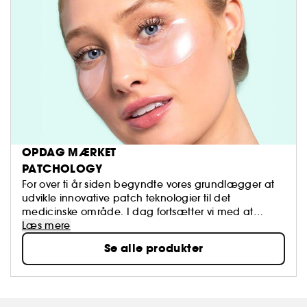
OPDAG MÆRKET
PATCHOLOGY
For over ti år siden begyndte vores grundlægger at
udvikle innovative patch teknologier til det
medicinske område. I dag fortsætter vi med at
udvide denne ekspertise inden for levering af
Læs mere
ingredienser til at skabe produkter, der gør mere,
Se alle produkter
arbejde hurtigere og levere bedre resultater. Uanset
hvad, vil vores produkter ikke kun opfylde deres løfte,
men tilpasse sig til dit liv. Vi kalder det "beauty at the
speed of you", og det er inspirationen til alt, hvad vi