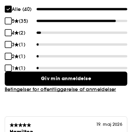
Alle (40)
5
(35)
4
(2)
3
(1)
2
(1)
1
(1)
Giv min anmeldelse
Betingelser for offentliggørelse af anmeldelser
19. maj 2026
Hamilton