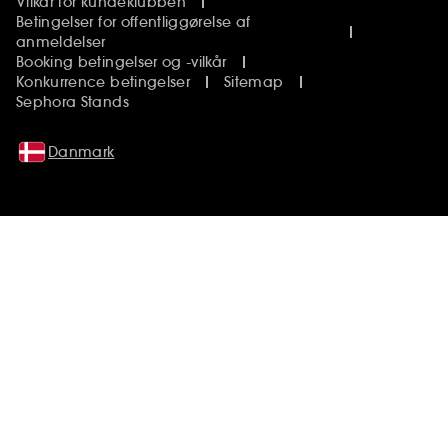
Vilkår for kundeklubben
Betingelser for offentliggørelse af
anmeldelser
Booking betingelser og -vilkår
Konkurrence betingelser
Sitemap
Sephora Stands
Danmark