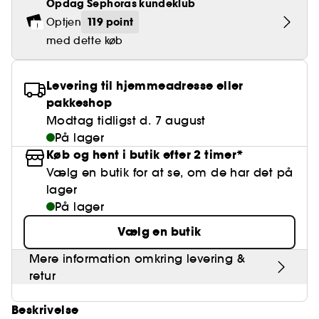
Falske øjenvipper
Opdag Sephoras kundeklub
Blyantspidsere
Clean hudpleje
BB- & CC-cream
Rødme
Parfumer under 400 kr.
High-Performance Hårpleje
Powdery
Krølle & Bølgedefinition
Personal Care
Se alt
119 point
Optjen
Makeup-trends
Hovedbundsscrub
Neglefil & negleklippere
Clean parfume
Paletter
med dette køb
Dækning
Fragrance Layering
Hair Styling
Water
Hydrering
Best Skin Ever Shade Finder
Skincare meets Makeup
Se alt
Blotting Paper
Clean hårpleje
Porer
Sæsonens dufte
Haircare Guide
Musk
Solbeskyttelse
Cream Lip Stain Shade Finder
Skin Longevity
Levering til hjemmeadresse eller
Make it last
pakkeshop
Parfume Highlights
Hårpleje under 250 kr
Glatning
Self-Care Moment
Modtag tidligst d. 7 august
Skincare meets Makeup
På lager
Dufte fortæller historier
Haircare Finder
Farvet hår
Affordable Skincare
Køb og hent i butik efter 2 timer*
Makeup Routine
Wonder Treatment
Vælg en butik for at se, om de har det på
Do you speak Skincare
Find your favourite finish
lager
På lager
Dear skin, I love you
Instant Lip Love
Vælg en butik
Feel good makeup
Mere information omkring levering &
retur
Beskrivelse