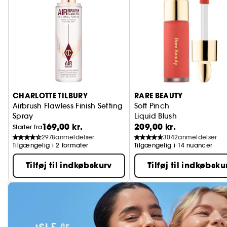
CHARLOTTE TILBURY
RARE BEAUTY
Airbrush Flawless Finish Setting
Soft Pinch
Spray
Liquid Blush
169,00 kr.
209,00 kr.
Fikseringsspray til makeup
Starter fra
2978
anmeldelser
3042
anmeldelser
Tilgængelig i 2 formater
Tilgængelig i 14 nuancer
Tilføj til indkøbskurv
Tilføj til indkøbsku