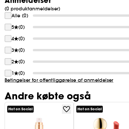
Anmeldelser
(0 produktanmeldelser)
Alle (0)
5
(0)
4
(0)
3
(0)
2
(0)
1
(0)
Betingelser for offentliggørelse af anmeldelser
Andre købte også
Hot on Social
Hot on Social