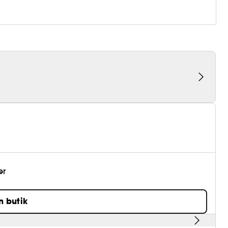
er
n butik