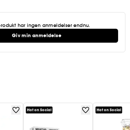
produkt har ingen anmeldelser endnu.
Giv min anmeldelse
Hot on Social
Hot on Social