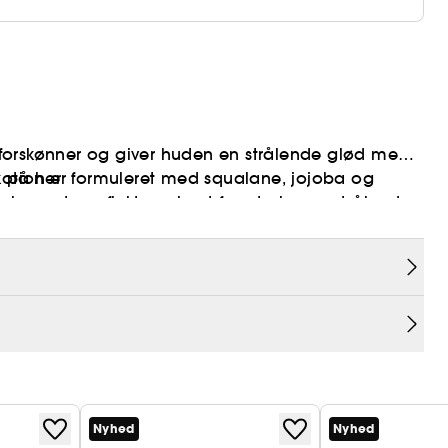
er forskønner og giver huden en strålende glød med
nzelotion er formuleret med squalane, jojoba og
ik på
her
igmenter reflekterer lyset for at give en strålende
Nyhed
Nyhed