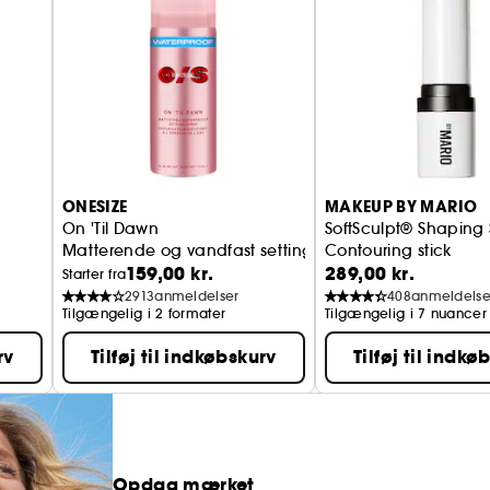
ONESIZE
MAKEUP BY MARIO
On 'Til Dawn
SoftSculpt® Shaping 
Matterende og vandfast setting spray
Contouring stick
159,00 kr.
289,00 kr.
Starter fra
2913
anmeldelser
408
anmeldelse
Tilgængelig i 2 formater
Tilgængelig i 7 nuancer
rv
Tilføj til indkøbskurv
Tilføj til indkø
Opdag mærket