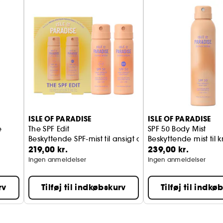
ISLE OF PARADISE
ISLE OF PARADISE
e
The SPF Edit
SPF 50 Body Mist
Beskyttende SPF-mist til ansigt og krop
Beskyttende mist til
219,00 kr.
239,00 kr.
um
Ingen anmeldelser
Ingen anmeldelser
rv
Tilføj til indkøbskurv
Tilføj til indkø