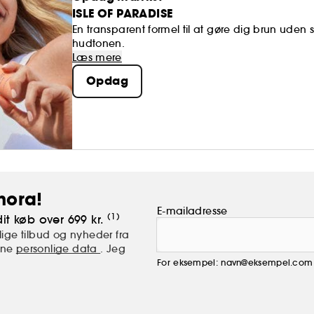
ISLE OF PARADISE
En transparent formel til at gøre dig brun uden
hudtonen.
Læs mere
Opdag
hora!
E-mailadresse
(1)
it køb over 699 kr.
ige tilbud og nyheder fra
mine
personlige data
. Jeg
For eksempel: navn@eksempel.com