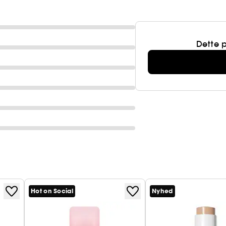
Dette 
Hot on Social
Nyhed