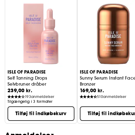
ISLE OF PARADISE
ISLE OF PARADISE
Self Tanning Drops
Sunny Serum Instant Fac
Selvbruner dråber
Bronzer
239,00 kr.
169,00 kr.
Selvbrunende ansigtsser
193
anmeldelser
510
anmeldelser
Tilgængelig i 3 formater
Tilføj til indkøbskurv
Tilføj til indkøbsku