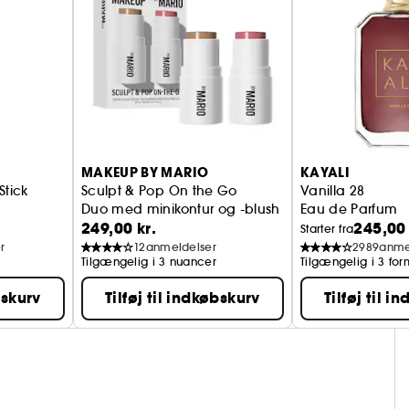
MAKEUP BY MARIO
KAYALI
Stick
Sculpt & Pop On the Go
Vanilla 28
Duo med minikontur og -blush
Eau de Parfum
249,00 kr.
245,00 
Starter fra
r
12
anmeldelser
2989
anme
Tilgængelig i 3 nuancer
Tilgængelig i 3 for
bskurv
Tilføj til indkøbskurv
Tilføj til i