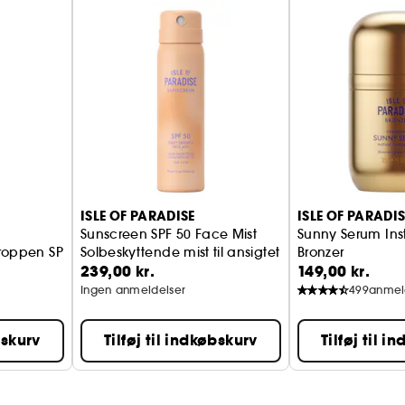
ISLE OF PARADISE
ISLE OF PARADIS
Sunscreen SPF 50 Face Mist
Sunny Serum Ins
 kroppen SPF50
Solbeskyttende mist til ansigtet SPF50
Bronzer
239,00 kr.
149,00 kr.
Bronzingserum ti
Ingen anmeldelser
499
anmel
bskurv
Tilføj til indkøbskurv
Tilføj til i