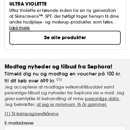
ULTRA VIOLETTE
Ultra Violette er førende inden for en ny generation
af Skinscreens™. SPF, der høfligt tager hensyn til dine
andre hudpleje- og makeup-produkter, som føles
behagelig nok til at bære dagligt og indeholder
Læs mere
ingredienser, der plejer huden.
Se alle produkter
Modtag nyheder og tilbud fra Sephora!
Tilmeld dig nu og modtag en voucher på 100 kr.
(1)
til dit køb over 699 kr.
Jeg accepterer at modtage velkomsttilbuddet samt
personlige tilbud og nyheder fra Sephora via e-mail. Jeg
giver samtykke til behandling af mine
personlige data
.
Jeg bekræfter,
at jeg er minimum 16 år gammel.
(1) Til kampagnevilkårene
E-mailadresse