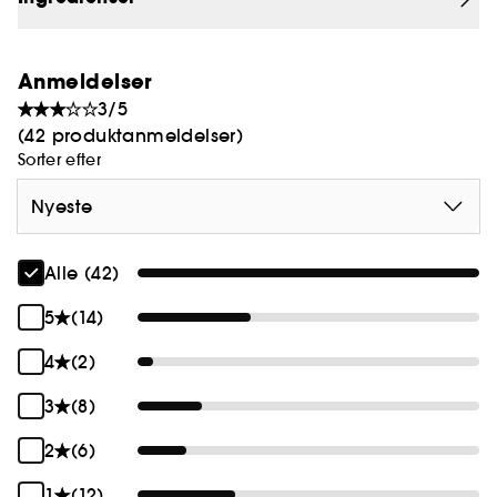
kan forblive fremtidssikrede med hurtige touch-
ups, når som helst på dagen.
Anmeldelser
3/5
(42 produktanmeldelser)
Sorter efter
Nyeste
Alle (42)
5
(14)
4
(2)
3
(8)
2
(6)
1
(12)