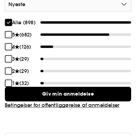
Nyeste
Alle (898)
5
(682)
4
(126)
3
(29)
2
(29)
1
(32)
Giv min anmeldelse
Betingelser for offentliggørelse af anmeldelser