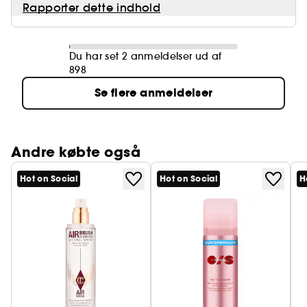
Rapporter dette indhold
Du har set 2 anmeldelser ud af
898
Se flere anmeldelser
Andre købte også
Hot on Social
Hot on Social
H