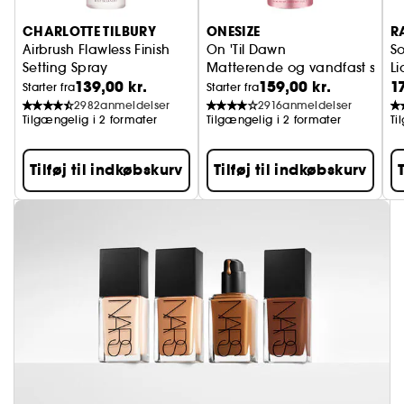
CHARLOTTE TILBURY
ONESIZE
R
Airbrush Flawless Finish
On 'Til Dawn
So
Setting Spray
Matterende og vandfast setti
Li
139,00 kr.
159,00 kr.
1
Fikseringsspray til makeup
Starter fra
Starter fra
2982
anmeldelser
2916
anmeldelser
Tilgængelig i 2 formater
Tilgængelig i 2 formater
Ti
Tilføj til indkøbskurv
Tilføj til indkøbskurv