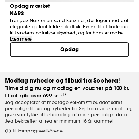
Opdag mærket
NARS
François Nars er en sand kunstner, der leger med det
elegante og kraftfulde stiludtryk. Evnen til at finde ind
til kvindens naturlige skønhed, og for ham er makeup
ikke en maske, men derimod et redskab, der
Læs mere
fremdyrker kvindeligheden
Opdag
Modtag nyheder og tilbud fra Sephora!
Tilmeld dig nu og modtag en voucher på 100 kr.
(1)
til dit køb over 699 kr.
Jeg accepterer at modtage velkomsttilbuddet samt
personlige tilbud og nyheder fra Sephora via e-mail. Jeg
giver samtykke til behandling af mine
personlige data
.
Jeg bekræfter,
at jeg er minimum 16 år gammel.
(1) Til kampagnevilkårene