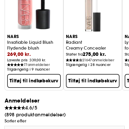
-Vælg mellem 10 højintensive nuancer for kraftige
læbe-looks, der holder i 10 timer.
-Med Power Pigment Complex - en dynamisk
blanding af rene pigmenter i rige, blødgørende
olier og farvelåsende ingredienser - for at mætte
læberne med en tæt farve, der glider ubesværet
NARS
NARS
N
på og sidder behageligt på læberne.
Insatiable Liquid Blush
Radiant
Ly
Flydende blush
Creamy Concealer
f
269,00 kr.
275,00 kr.
f
Starter fra
St
-Mat finish
Laveste pris :
339,00 kr.
21647
anmeldelser
-10 timers holdbarhed
77
anmeldelser
Tilgængelig i 28 nuancer
Ti
-Et enkelt strøg, øjeblikkelig effekt
Tilgængelig i 9 nuancer
-Komfort hele dagen
Tilføj til indkøbskurv
Tilføj til indkøbskurv
-Overførselsresistent
-Høj intensitet i farven
-Transformativ creme-til-mat tekstur
Anmeldelser
-Letvægtsfornemmelse
4.6/5
(898 produktanmeldelser)
Sorter efter