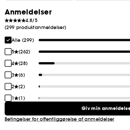
Anmeldelser
4.8/5
(299 produktanmeldelser)
Alle (299)
5
(262)
4
(28)
3
(6)
2
(2)
1
(1)
Giv min anmeldels
Betingelser for offentliggørelse af anmeldelser