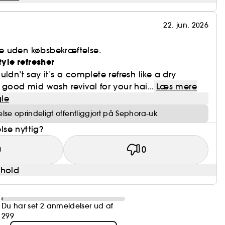
22. jun. 2026
e uden købsbekræftelse.
tyle refresher
 wouldn’t say it’s a complete refresh like a dry
 good mid wash revival for your hai...
Læs mere
le
se oprindeligt offentliggjort på Sephora-uk
se nyttig?
0
0
dhold
Du har set 2 anmeldelser ud af
299