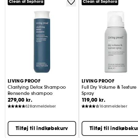
Clean at Sephora
Clean at Sephora
LIVING PROOF
LIVING PROOF
Clarifying Detox Shampoo
Full Dry Volume & Texture
Rensende shampoo
Spray
279,00 kr.
119,00 kr.
Styling and finish spray tr
628
anmeldelser
16
anmeldelser
Tilføj til indkøbskurv
Tilføj til indkøbsku