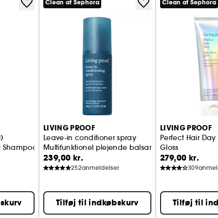
Clean at Sephora
Clean at Sephora
LIVING PROOF
LIVING PROOF
)
Leave-in conditioner spray
Perfect Hair Day
y Shampoo
Multifunktionel plejende balsam, varmebeskytte
Gloss
239,00 kr.
279,00 kr.
glans og blødhe
252
anmeldelser
309
anmel
bskurv
Tilføj til indkøbskurv
Tilføj til i