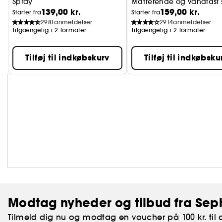
Spray
Matterende og vandfast s
139,00 kr.
159,00 kr.
Fikseringsspray til makeup
Starter fra
Starter fra
2981
anmeldelser
2914
anmeldelser
Tilgængelig i 2 formater
Tilgængelig i 2 formater
Tilføj til indkøbskurv
Tilføj til indkøbsku
Modtag nyheder og tilbud fra Sep
Tilmeld dig nu og modtag en voucher på 100 kr. til d