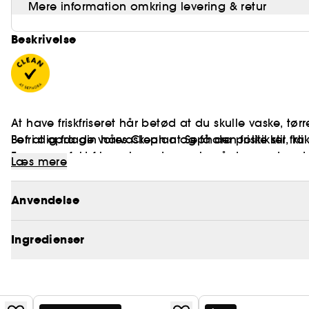
Mere information omkring levering & retur
Beskrivelse
At have friskfriseret hår betød at du skulle vaske, tørre
Befri dig fra din hårvaskeplan og få den friske stil f
For at opdage vores Clean at Sephora politikker, kl
For en perfekt frisure hver dag, selv på den anden 
Læs mere
Anvendelse
Ingredienser