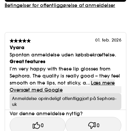
En gennemsigtig sort med blommefarvede
Betingelser for offentliggørelse af anmeldelser
highlights til de mest vovede.
Hver nuance tager intensiteten et hak op... det er
01. feb. 2026
op til dig at vælge dit niveau af krydrethed. Eller
Vyara
få andre til at afprøve dem for dig.
Spontan anmeldelse uden købsbekræftelse.
Great features
I’m very happy with these lip glosses from
Sephora. The quality is really good – they feel
Og for et endnu mere hot look kommer hver
smooth on the lips, not sticky, a...
Læs mere
lipgloss med en silikonesok inspireret af
Oversæt med Google
sauceetiketter, komplet med nøglering og chili-
Anmeldelse oprindeligt offentliggjort på Sephora-
charm.
uk
Var denne anmeldelse nyttig?
Et nomadisk samleformat, der kan hænges op
overalt og pifte din dag op.
0
0