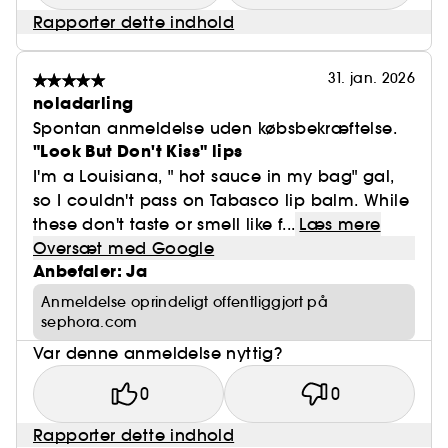
Rapporter dette indhold
En glossy… og ultra blød tekstur.
31. jan. 2026
noladarling
Den skinnende, behagelige gelekonsistens er fyldt
Spontan anmeldelse uden købsbekræftelse.
med mikrokugler af hyaluronsyre, der er belagt
"Look But Don't Kiss" lips
med planteolier.
I'm a Louisiana, " hot sauce in my bag" gal,
so I couldn't pass on Tabasco lip balm. While
En formel med øjeblikkelig plumping-effekt, som
these don't taste or smell like f...
Læs mere
giver intens fugt i op til 8 timer*.
Oversæt med Google
Anbefaler: Ja
Læberne er smidigere, blødere og synligt
Anmeldelse oprindeligt offentliggjort på
smukkere - med den helt rigtige mængde
sephora.com
krydderi.
Var denne anmeldelse nyttig?
0
0
Rapporter dette indhold