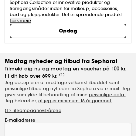
Sephora Collection er innovative produkter og
fremgangsmåder inden for makeup, accessories,
bad og plejeprodukter. Det er spændende produkter
som er på forkant med udviklingen inden for alt
Læs mere
beauty, og der er altid tale om kvalitetsvarer.
Opdag
Modtag nyheder og tilbud fra Sephora!
Tilmeld dig nu og modtag en voucher på 100 kr.
(1)
til dit køb over 699 kr.
Jeg accepterer at modtage velkomsttilbuddet samt
personlige tilbud og nyheder fra Sephora via e-mail. Jeg
giver samtykke til behandling af mine
personlige data
.
Jeg bekræfter,
at jeg er minimum 16 år gammel.
(1) Til kampagnevilkårene
E-mailadresse