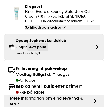
Falske øjenvipper
Blyantspidsere
Clean hudpleje
BB- & CC-cream
Rødme
Parfumer under 400 kr.
High-Performance Hårpleje
Powdery
Krølle & Bølgedefinition
Personal Care
Din gave!
Se alt
Makeup-trends
Hovedbundsscrub
Få en Hydrate Bouncy Water Jelly Gel-
Neglefil & negleklippere
Clean parfume
Paletter
Dækning
Fragrance Layering
Hair Styling
Cream (10 ml) ved køb af SEPHORA
Water
Hydrering
Best Skin Ever Shade Finder
Skincare meets Makeup
Se alt
COLLECTION-produkter for mindst 300 kr*
Blotting Paper
Clean hårpleje
Porer
Sæsonens dufte
Haircare Guide
Musk
Solbeskyttelse
Cream Lip Stain Shade Finder
Se tilbudsbetingelser
Skin Longevity
Make it last
Parfume Highlights
Hårpleje under 250 kr
Glatning
Self-Care Moment
Opdag Sephoras kundeklub
Skincare meets Makeup
Dufte fortæller historier
Haircare Finder
499 point
Optjen
Farvet hår
Affordable Skincare
Makeup Routine
med dette køb
Wonder Treatment
Do you speak Skincare
Find your favourite finish
Fri levering til pakkeshop
Dear skin, I love you
Instant Lip Love
Modtag tidligst d. 11 august
På lager
Feel good makeup
Køb og hent i butik efter 2 timer*
Ikke på lager
Mere information omkring levering &
retur