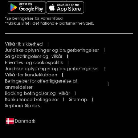
*Se betingelser for
vores tilbud
Yderligere bemærkninger
**Eksklusivitet i det nationale parfumerinetværk.
Vilkår & sikkerhed
Juridiske oplysninger og brugerbetingelser
Salgsbetingelser og -vilkår
Privatlivs- og cookiespolitik
Juridiske oplysninger og brugerbetingelser
Vilkår for kundeklubben
Betingelser for offentliggørelse af
anmeldelser
Booking betingelser og -vilkår
Konkurrence betingelser
Sitemap
Sephora Stands
Danmark