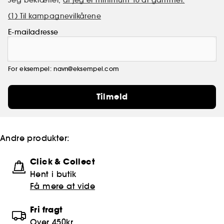
Jeg bekræfter,
at jeg er minimum 16 år gammel.
(1) Til kampagnevilkårene
E-mailadresse
For eksempel: navn@eksempel.com
Tilmeld
Andre produkter:
Click & Collect
Hent i butik
Få mere at vide
Fri fragt
Over 450kr