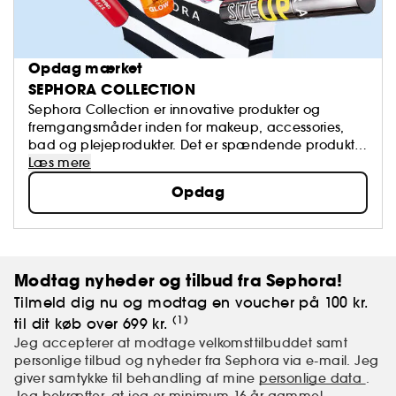
Opdag mærket
SEPHORA COLLECTION
Sephora Collection er innovative produkter og
fremgangsmåder inden for makeup, accessories,
bad og plejeprodukter. Det er spændende produkter
som er på forkant med udviklingen inden for alt
Læs mere
beauty, og der er altid tale om kvalitetsvarer.
Opdag
Modtag nyheder og tilbud fra Sephora!
Tilmeld dig nu og modtag en voucher på 100 kr.
(1)
til dit køb over 699 kr.
Jeg accepterer at modtage velkomsttilbuddet samt
personlige tilbud og nyheder fra Sephora via e-mail. Jeg
giver samtykke til behandling af mine
personlige data
.