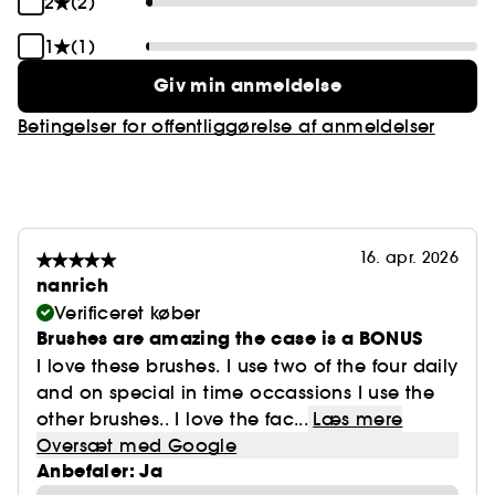
2
(2)
1
(1)
Giv min anmeldelse
Betingelser for offentliggørelse af anmeldelser
16. apr. 2026
nanrich
Verificeret køber
Brushes are amazing the case is a BONUS
I love these brushes. I use two of the four daily
and on special in time occassions I use the
other brushes.. I love the fac...
Læs mere
Oversæt med Google
Anbefaler: Ja