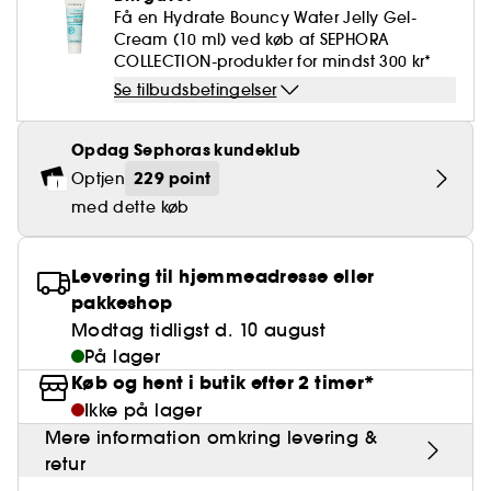
Falske øjenvipper
Blyantspidsere
Clean hudpleje
BB- & CC-cream
Rødme
Få en Hydrate Bouncy Water Jelly Gel-
Parfumer under 400 kr.
High-Performance Hårpleje
Powdery
Krølle & Bølgedefinition
Personal Care
Se alt
Makeup-trends
Hovedbundsscrub
Cream (10 ml) ved køb af SEPHORA
Neglefil & negleklippere
Clean parfume
Paletter
COLLECTION-produkter for mindst 300 kr*
Dækning
Fragrance Layering
Hair Styling
Water
Hydrering
Best Skin Ever Shade Finder
Skincare meets Makeup
Se tilbudsbetingelser
Se alt
Blotting Paper
Clean hårpleje
Porer
Sæsonens dufte
Haircare Guide
Musk
Solbeskyttelse
Cream Lip Stain Shade Finder
Skin Longevity
Make it last
Opdag Sephoras kundeklub
Parfume Highlights
Hårpleje under 250 kr
Glatning
Self-Care Moment
229 point
Optjen
Skincare meets Makeup
med dette køb
Dufte fortæller historier
Haircare Finder
Farvet hår
Affordable Skincare
Makeup Routine
Wonder Treatment
Do you speak Skincare
Levering til hjemmeadresse eller
Find your favourite finish
pakkeshop
Dear skin, I love you
Modtag tidligst d. 10 august
Instant Lip Love
På lager
Køb og hent i butik efter 2 timer*
Feel good makeup
Ikke på lager
Mere information omkring levering &
retur