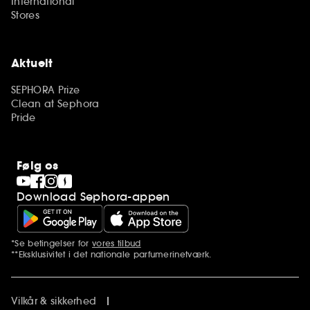
International
Stores
Aktuelt
SEPHORA Prize
Clean at Sephora
Pride
Følg os
Download Sephora-appen
*Se betingelser for
vores tilbud
Yderligere bemærkninger
**Eksklusivitet i det nationale parfumerinetværk.
Vilkår & sikkerhed