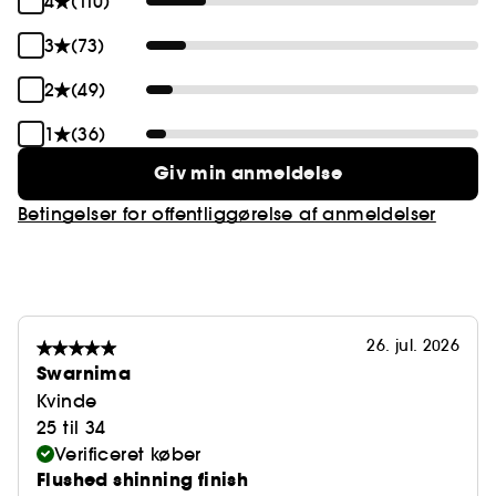
4
(110)
3
(73)
2
(49)
1
(36)
Giv min anmeldelse
Betingelser for offentliggørelse af anmeldelser
26. jul. 2026
Swarnima
Kvinde
25 til 34
Verificeret køber
Flushed shinning finish