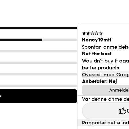
Honey19mtl
Spontan anmeldels
Not the best
Wouldn’t buy it again
better products
Oversæt med Goog
Anbefaler: Nej
Anmeldels
e
Var denne anmeldel
Rapporter dette in