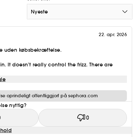
Nyeste
22. apr. 2026
e uden købsbekræftelse.
. It doesn’t really control the frizz. There are
le
e oprindeligt offentliggjort på sephora.com
se nyttig?
0
0
dhold