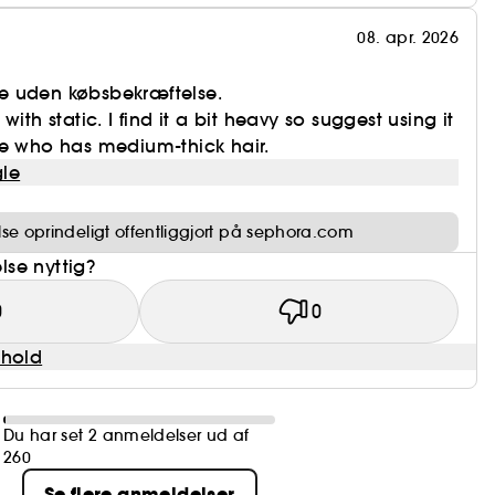
08. apr. 2026
e uden købsbekræftelse.
ith static. I find it a bit heavy so suggest using it
ne who has medium-thick hair.
le
e oprindeligt offentliggjort på sephora.com
se nyttig?
0
0
dhold
Du har set 2 anmeldelser ud af
260
Se flere anmeldelser