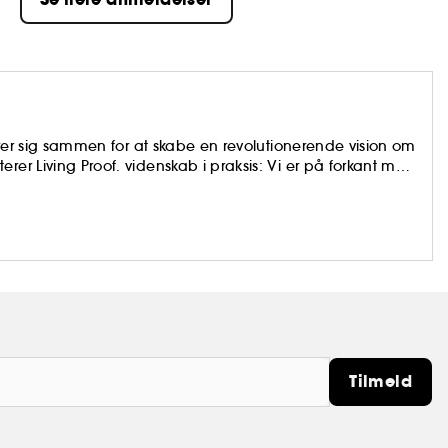
isører sig sammen for at skabe en revolutionerende vision om
rer Living Proof. videnskab i praksis: Vi er på forkant med
 resultater til alle hårtyper.
Tilmeld