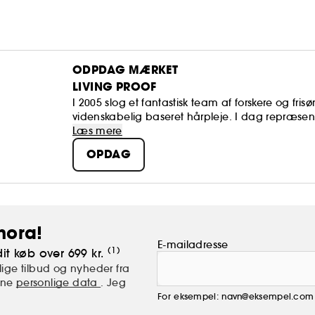
ODPDAG MÆRKET
LIVING PROOF
I 2005 slog et fantastisk team af forskere og fr
videnskabelig baseret hårpleje. I dag repræsente
videnskabelig innovation og leverer banebrydende
Læs mere
OPDAG
hora!
E-mailadresse
(1)
it køb over 699 kr.
ige tilbud og nyheder fra
mine
personlige data
. Jeg
For eksempel: navn@eksempel.com