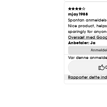
mjay1988
Spontan anmeldels
Nice product, helps w
sparingly for anyo
Oversæt med Goog
Anbefaler: Ja
Anmeldels
Var denne anmeldel
Rapporter dette in