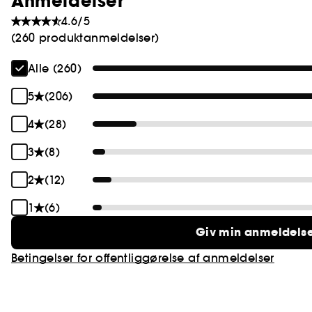
Anmeldelser
4.6/5
(260 produktanmeldelser)
Alle (260)
5
(206)
4
(28)
3
(8)
2
(12)
1
(6)
Giv min anmeldels
Betingelser for offentliggørelse af anmeldelser