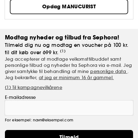
negle, uden at gå på kompromis med farven eller
Opdag MANUCURIST
holdbarheden. Dine negle – bare bedre!
Modtag nyheder og tilbud fra Sephora!
Tilmeld dig nu og modtag en voucher på 100 kr.
(1)
til dit køb over 699 kr.
Jeg accepterer at modtage velkomsttilbuddet samt
personlige tilbud og nyheder fra Sephora via e-mail. Jeg
giver samtykke til behandling af mine
personlige data
.
Jeg bekræfter,
at jeg er minimum 16 år gammel.
(1) Til kampagnevilkårene
E-mailadresse
For eksempel: navn@eksempel.com
Tilmeld