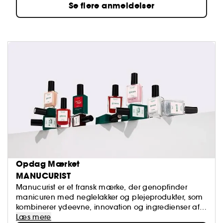
Se flere anmeldelser
Opdag Mærket
MANUCURIST
Manucurist er et fransk mærke, der genopfinder
manicuren med neglelakker og plejeprodukter, som
kombinerer ydeevne, innovation og ingredienser af
naturlig oprindelse. Renere formler til smukkere
Læs mere