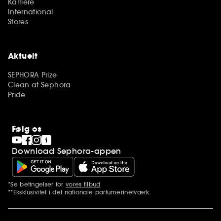
Karriere
International
Stores
Aktuelt
SEPHORA Prize
Clean at Sephora
Pride
Følg os
Download Sephora-appen
*Se betingelser for
vores tilbud
Yderligere bemærkninger
**Eksklusivitet i det nationale parfumerinetværk.