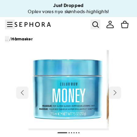
Gå til menu
Gå til hovedindhold
Gå til sidefod
Just Dropped
Oplev vores nye skønheds-highlights!
/
...
Hårmasker