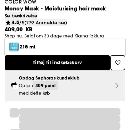
COLOR WOW
Money Mask - Moisturising hair mask
Se beskrivelse
4.5
/5
(779 Anmeldelser)
409,00 KR
Shop nu. Betal om 30 dage med
Klarna faktura
215 ml
Tilføj til indkøbskurv
Opdag Sephoras kundeklub
409 point
Optjen
med dette køb