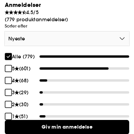
Anmeldelser
Parabenefri. Sulfatfri. Glutenfri. Vegansk.
4.5/5
(779 produktanmeldelser)
Sorter efter
Nyeste
Alle (779)
5
(601)
4
(68)
3
(29)
2
(30)
1
(51)
Giv min anmeldelse