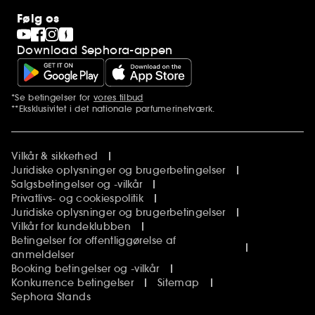
Følg os
Download Sephora-appen
*Se betingelser for
vores tilbud
Yderligere bemærkninger
**Eksklusivitet i det nationale parfumerinetværk.
Vilkår & sikkerhed
Juridiske oplysninger og brugerbetingelser
Salgsbetingelser og -vilkår
Privatlivs- og cookiespolitik
Juridiske oplysninger og brugerbetingelser
Vilkår for kundeklubben
Betingelser for offentliggørelse af
anmeldelser
Booking betingelser og -vilkår
Konkurrence betingelser
Sitemap
Sephora Stands