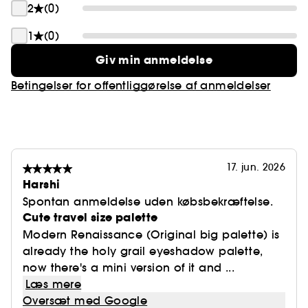
2
(0)
Medfølgende nuancer:
1
(0)
Tempera (mat fløjlsagtig beige)
Giv min anmeldelse
Primavera (metallisk skinnende guldstøv)
Betingelser for offentliggørelse af anmeldelser
Golden Ochre (mat jordgul)
Raw Sienna (mat neutral rav)
17. jun. 2026
Buon Fresco (mat antik lavendel)
Harshi
Spontan anmeldelse uden købsbekræftelse.
Burnt Orange (mat dyb orange)
Cute travel size palette
Modern Renaissance (Original big palette) is
Red Ochre (mat sienna)
already the holy grail eyeshadow palette,
now there's a mini version of it and ...
Cyprus Umber (mat mørk kaffe)
Læs mere
Oversæt med Google