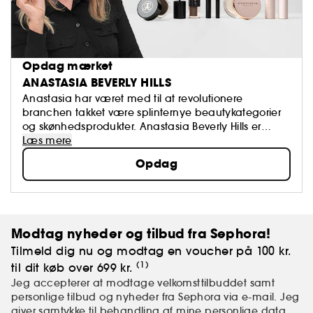
Opdag mærket
ANASTASIA BEVERLY HILLS
Anastasia har været med til at revolutionere
branchen takket være splinternye beautykategorier
og skønhedsprodukter. Anastasia Beverly Hills er
særligt kendt for sine fremragende produkter, der
Læs mere
fremhæver øjenbrynene og øjenområdet via utrolige
Opdag
farvepaletter, der er med til at redesigne og definere
de forskellige ansigtstræk..
Modtag nyheder og tilbud fra Sephora!
Tilmeld dig nu og modtag en voucher på 100 kr.
(1)
til dit køb over 699 kr.
Jeg accepterer at modtage velkomsttilbuddet samt
personlige tilbud og nyheder fra Sephora via e-mail. Jeg
giver samtykke til behandling af mine
personlige data
.