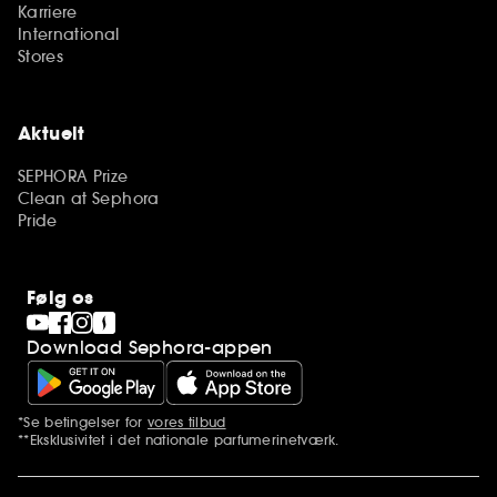
Karriere
International
Stores
Aktuelt
SEPHORA Prize
Clean at Sephora
Pride
Følg os
Download Sephora-appen
*Se betingelser for
vores tilbud
Yderligere bemærkninger
**Eksklusivitet i det nationale parfumerinetværk.