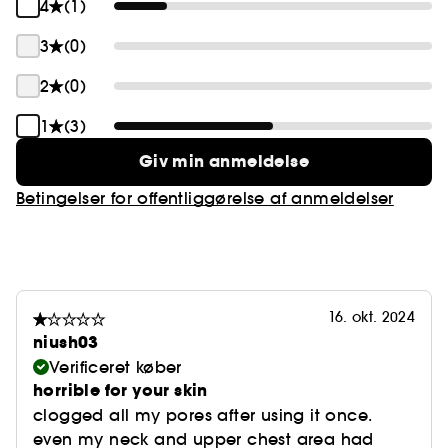
4
(1)
- Alkohol- og silikonefri formel
- Giver ikke sammenklumpning
3
(0)
- Sætter sig ikke fast i fine linjer
2
(0)
1
(3)
Giv min anmeldelse
Betingelser for offentliggørelse af anmeldelser
16. okt. 2024
niush03
Verificeret køber
horrible for your skin
clogged all my pores after using it once.
even my neck and upper chest area had