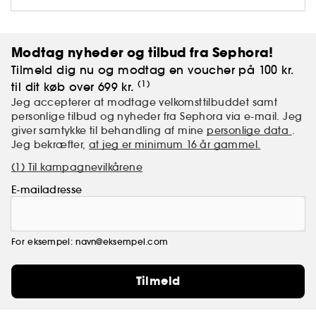
nogensinde før. Vi bruger de mest innovative
ingredienser til at skabe revolutionerende og
dyrevelfærdsrigtige kosmetikprodukter, så du kan
fremhæve din skønhed.
Modtag nyheder og tilbud fra Sephora!
Tilmeld dig nu og modtag en voucher på 100 kr.
(1)
til dit køb over 699 kr.
Jeg accepterer at modtage velkomsttilbuddet samt
personlige tilbud og nyheder fra Sephora via e-mail. Jeg
giver samtykke til behandling af mine
personlige data
.
Jeg bekræfter,
at jeg er minimum 16 år gammel.
(1) Til kampagnevilkårene
E-mailadresse
For eksempel: navn@eksempel.com
Tilmeld