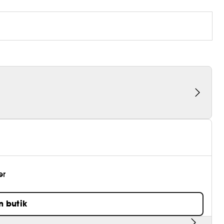
er
n butik