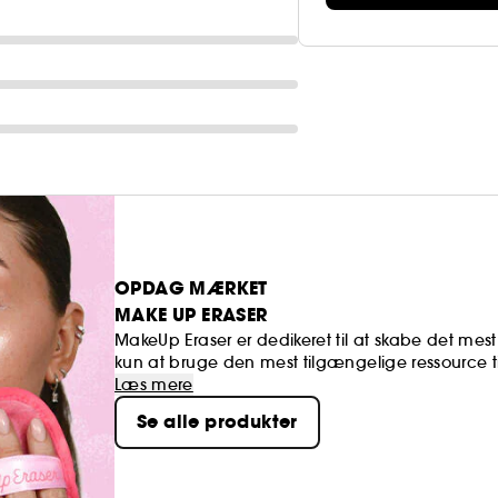
OPDAG MÆRKET
MAKE UP ERASER
MakeUp Eraser er dedikeret til at skabe det mes
kun at bruge den mest tilgængelige ressource til 
mest spildte produkt i verden: WIPES.
Læs mere
Se alle produkter