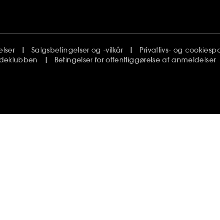
elser
Salgsbetingelser og -vilkår
Privatlivs- og cookiespol
undeklubben
Betingelser for offentliggørelse af anmeldelser