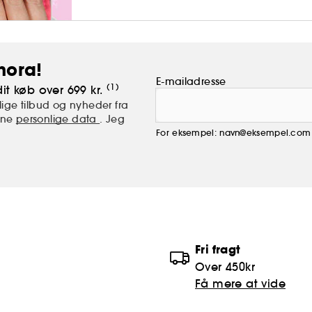
hora!
E-mailadresse
(1)
it køb over 699 kr.
ige tilbud og nyheder fra
mine
personlige data
. Jeg
For eksempel: navn@eksempel.com
Fri fragt
Over 450kr
Få mere at vide