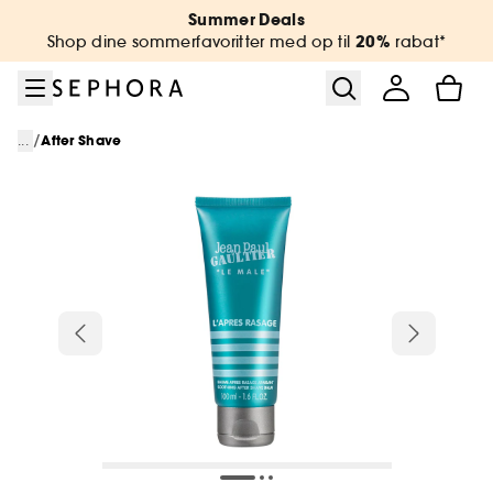
Gå til menu
Gå til hovedindhold
Gå til sidefod
Summer Deals
20%
Shop dine sommerfavoritter med op til
rabat*
/
...
After Shave