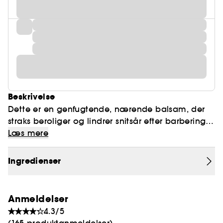
Beskrivelse
Dette er en genfugtende, nærende balsam, der
straks beroliger og lindrer snitsår efter barbering.
Huden føles blød og glat og let duftende af
Læs mere
duften fra Le Male. Pebermynteekstraktet er tilsat
for at give en ekstra friskhed.
Ingredienser
Anmeldelser
4.3/5