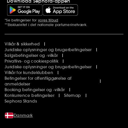
Download Sephora-appen
*Se betingelser for
vores tilbud
Yderligere bemærkninger
**Eksklusivitet i det nationale parfumerinetværk.
Vilkår & sikkerhed
Juridiske oplysninger og brugerbetingelser
Salgsbetingelser og -vilkår
Privatlivs- og cookiespolitik
Juridiske oplysninger og brugerbetingelser
Vilkår for kundeklubben
Betingelser for offentliggørelse af
anmeldelser
Booking betingelser og -vilkår
Konkurrence betingelser
Sitemap
Sephora Stands
Danmark