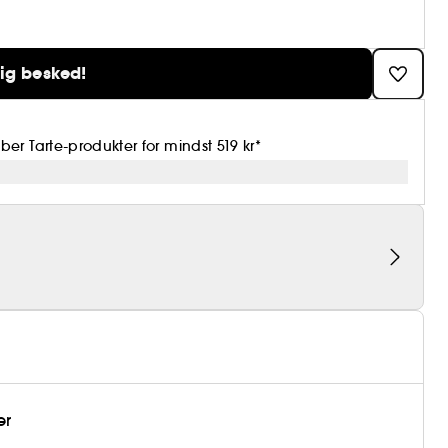
ig besked!
r Tarte-produkter for mindst 519 kr*
er