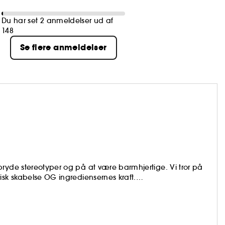
Du har set 2 anmeldelser ud af
148
Se flere anmeldelser
bryde stereotyper og på at være barmhjertige. Vi tror på
isk skabelse OG ingrediensernes kraft.
 vores hud, og det skal du heller ikke.