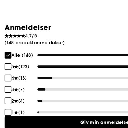
Anmeldelser
4.7/5
(148 produktanmeldelser)
Alle (148)
5
(123)
4
(13)
3
(7)
2
(4)
1
(1)
Giv min anmeldels