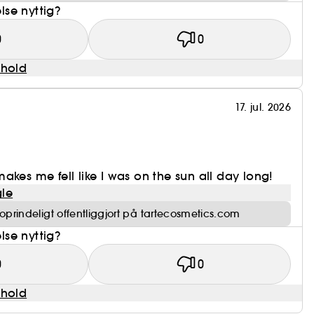
se nyttig?
0
0
dhold
17. jul. 2026
akes me fell like I was on the sun all day long!
le
prindeligt offentliggjort på tartecosmetics.com
se nyttig?
0
0
dhold