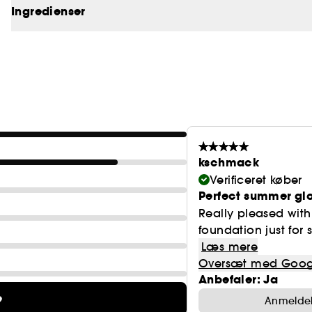
Ingredienser
kschmack
Verificeret køber
Perfect summer gl
Really pleased with
foundation just for
Læs mere
Oversæt med Goog
Anbefaler: Ja
e
Anmeldels