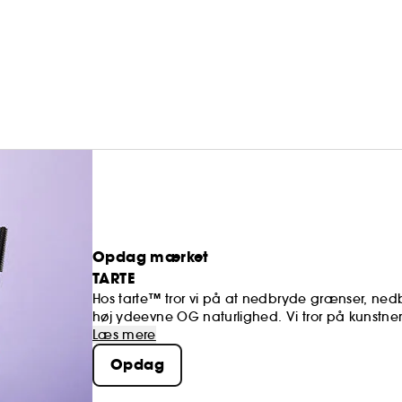
Opdag mærket
TARTE
Hos tarte™ tror vi på at nedbryde grænser, ned
høj ydeevne OG naturlighed. Vi tror på kunstner
Vi går ikke på kompromis med, hvad vi bruger på
Læs mere
Opdag