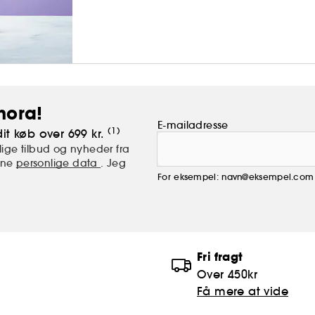
hora!
E-mailadresse
(1)
it køb over 699 kr.
ige tilbud og nyheder fra
mine
personlige data
. Jeg
For eksempel: navn@eksempel.com
Fri fragt
Over 450kr
Få mere at vide