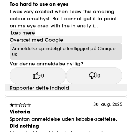
• Allergitestet
Too hard to use on eyes
I was very excited when I saw this amazing
• Sikker at bruge på den våde kant
colour amethyst. But I cannot get it to paint
on my eye area with the intensity i...
• Velegnet til sarte øjne
Læs mere
Oversæt med Google
• Velegnet til kontaktlinsebrugere
Anmeldelse oprindeligt offentliggjort på Clinique
UK
• 100 % uparfumeret
Var denne anmeldelse nyttig?
0
0
Rapporter dette indhold
30. aug. 2025
Victoria
Spontan anmeldelse uden købsbekræftelse.
Did nothing