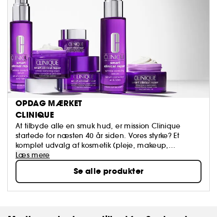
OPDAG MÆRKET
CLINIQUE
At tilbyde alle en smuk hud, er mission Clinique
startede for næsten 40 år siden. Vores styrke? Et
komplet udvalg af kosmetik (pleje, makeup,
parfume, til mænd og kvinder) skabt af
Læs mere
dermatologer, der stræber for 100% parfumefri
Se alle produkter
allergitest, der alle starter med Basic Beauty
Programmet - 3 Trin.