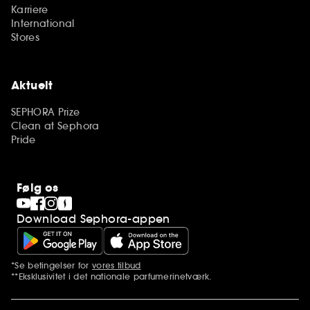
Karriere
International
Stores
Aktuelt
SEPHORA Prize
Clean at Sephora
Pride
Følg os
Download Sephora-appen
*Se betingelser for
vores tilbud
Yderligere bemærkninger
**Eksklusivitet i det nationale parfumerinetværk.