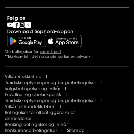
Stores
SEPHORA Prize
Clean at Sephora
Følg os
Pride
Download Sephora-appen
*Se betingelser for
vores tilbud
Yderligere bemærkninger
**Eksklusivitet i det nationale parfumerinetværk.
Vilkår & sikkerhed
Juridiske oplysninger og brugerbetingelser
Salgsbetingelser og -vilkår
Privatlivs- og cookiespolitik
Juridiske oplysninger og brugerbetingelser
Vilkår for kundeklubben
Betingelser for offentliggørelse af
anmeldelser
Booking betingelser og -vilkår
Konkurrence betingelser
Sitemap