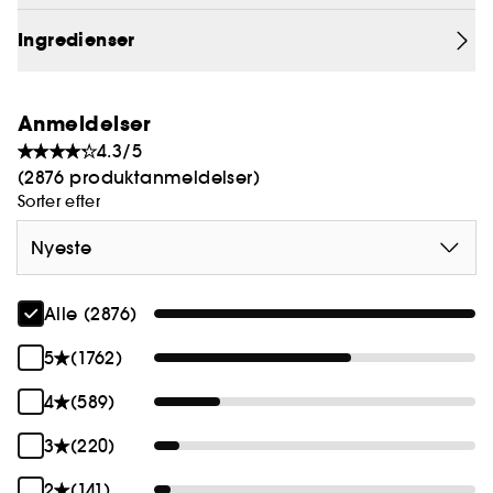
Ingredienser
Anmeldelser
4.3/5
(2876 produktanmeldelser)
Sorter efter
Nyeste
Alle (2876)
5
(1762)
4
(589)
3
(220)
2
(141)