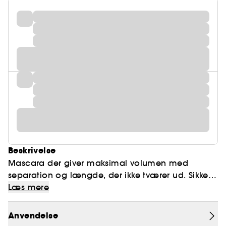
Beskrivelse
Mascara der giver maksimal volumen med
separation og længde, der ikke tværer ud. Sikker
for sarte øjne og kontaktlinsebrugere. Testet af
Læs mere
øjenlæger.
Anvendelse