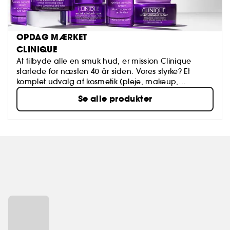
OPDAG MÆRKET
CLINIQUE
At tilbyde alle en smuk hud, er mission Clinique
startede for næsten 40 år siden. Vores styrke? Et
komplet udvalg af kosmetik (pleje, makeup,
parfume, til mænd og kvinder) skabt af
Se alle produkter
dermatologer, der stræber for 100% parfumefri
allergitest, der alle starter med Basic Beauty
Programmet - 3 Trin.