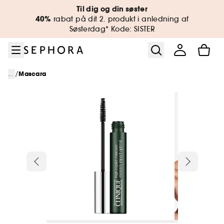
Gå til menu
Gå til hovedindhold
Gå til sidefod
Til dig og din søster
40%
rabat på dit 2. produkt i anledning af
Søsterdag* Kode: SISTER
/
...
Mascara