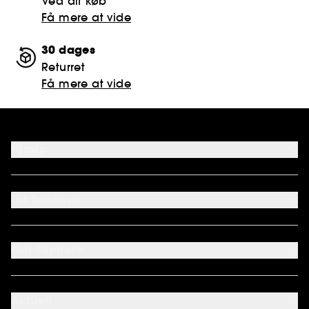
Ved dit køb
Få mere at vide
30 dages
Returret
Få mere at vide
Hjælp
FAQ
Kontakt os
Dit Sephora
Levering
Returnering
Min konto
Sephora kundeklub
Om Sephora
Gavekort
Cookie præferencer
Om os
Karriere
Aktuelt
International