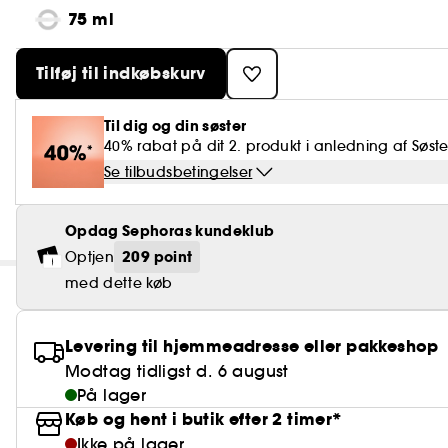
75 ml
Tilføj til indkøbskurv
Til dig og din søster
40% rabat på dit 2. produkt i anledning af Søst
Se tilbudsbetingelser
Opdag Sephoras kundeklub
209 point
Optjen
med dette køb
Levering til hjemmeadresse eller pakkeshop
Modtag tidligst d. 6 august
På lager
Køb og hent i butik efter 2 timer*
Ikke på lager