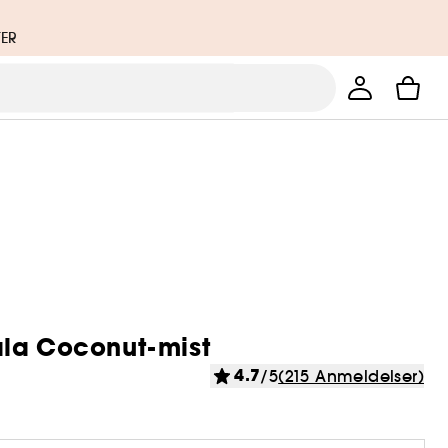
TER
ala Coconut-mist
4.7
/5
(215 Anmeldelser)