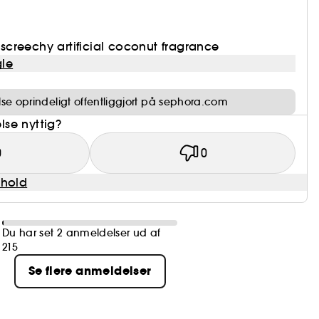
creechy artificial coconut fragrance
le
e oprindeligt offentliggjort på sephora.com
se nyttig?
0
0
dhold
Du har set 2 anmeldelser ud af
215
Se flere anmeldelser