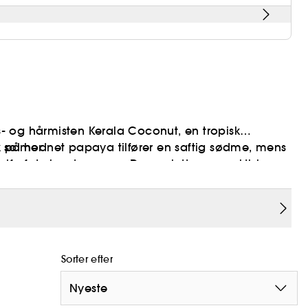
ps- og hårmisten Kerala Coconut, en tropisk
g solmodnet papaya tilfører en saftig sødme, mens
ik på
her
trejf af styrkende varme. Denne lette og praktiske
ar tropisk duft – en rejse til en solrig oase ved
Sorter efter
Nyeste