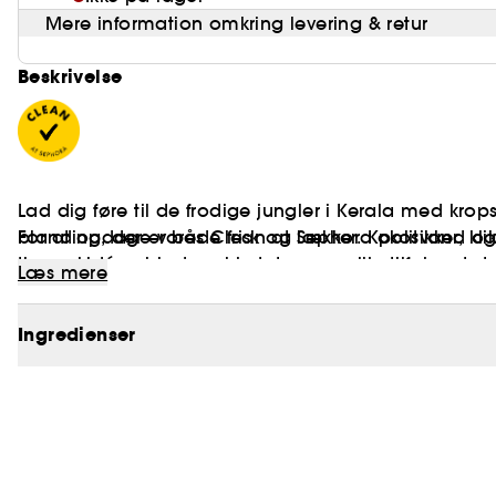
Mere information omkring levering & retur
Beskrivelse
Lad dig føre til de frodige jungler i Kerala med kro
blanding, der er både frisk og lækker. Kokosvand o
For at opdage vores Clean at Sephora politikker, kl
tigerorkidéen blødgør hjertet, og vanilje tilføjer et s
Læs mere
spray forfrisker håret og huden og efterlader en holdb
hvert tryk.
Ingredienser