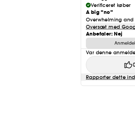
Verificeret køber
A big “no”
Overwhelming and s
Oversæt med Goog
Anbefaler: Nej
Anmeldels
Var denne anmeldel
Rapporter dette in