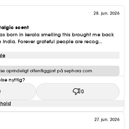
28. jun. 2026
talgic scent
 born in kerala smelling this brought me back
 India. Forever grateful people are recog...
le
e oprindeligt offentliggjort på sephora.com
se nyttig?
0
0
dhold
27. jun. 2026