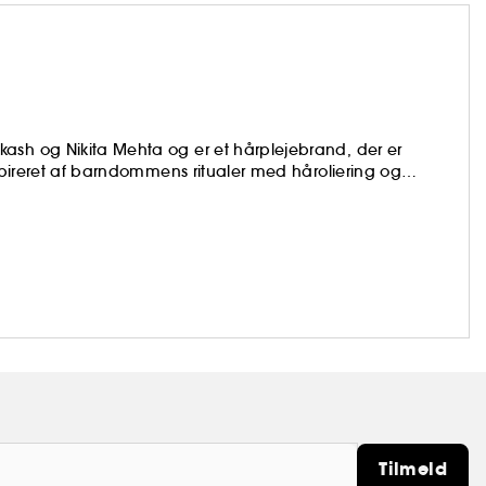
ash og Nikita Mehta og er et hårplejebrand, der er
nspireret af barndommens ritualer med håroliering og
er mærket disse traditioner til i dag. Ved at kombinere
nger skaber Fable & Mane sanselige hårritualer, der
opretter balancen mellem hår og hovedbund.
Tilmeld