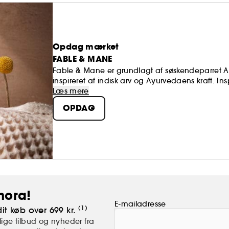
Opdag mærket
FABLE & MANE
Fable & Mane er grundlagt af søskendeparret Ak
inspireret af indisk arv og Ayurvedaens kraft. I
fortællestunder med deres bedstemor, genfortolk
Læs mere
ayurvediske ingredienser med moderne behandli
OPDAG
styrker rødderne, beskytter hårfibrene og gen
hora!
E-mailadresse
(1)
it køb over 699 kr.
ige tilbud og nyheder fra