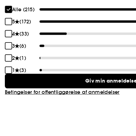
Alle (215)
5
(172)
4
(33)
3
(6)
2
(1)
1
(3)
Giv min anmeldels
Betingelser for offentliggørelse af anmeldelser