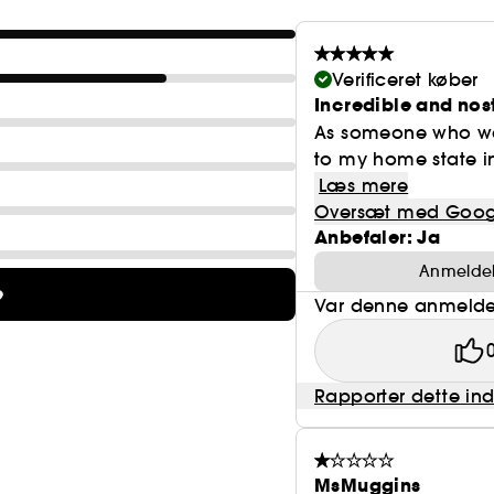
Verificeret køber
Incredible and nos
As someone who was
to my home state in
Læs mere
Oversæt med Goog
Anbefaler: Ja
Anmeldels
e
Var denne anmeldel
Rapporter dette in
MsMuggins