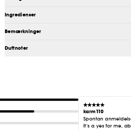
Ingredienser
Bemærkninger
Duftnoter
karm110
Spontan anmeldels
It’s a yes for me, a