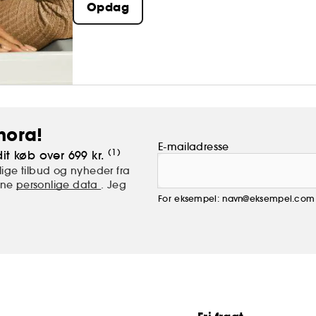
Opdag
passer til alle hudtyper, føles utrolig og får dig ti
hora!
E-mailadresse
(1)
it køb over 699 kr.
ige tilbud og nyheder fra
mine
personlige data
. Jeg
For eksempel: navn@eksempel.com