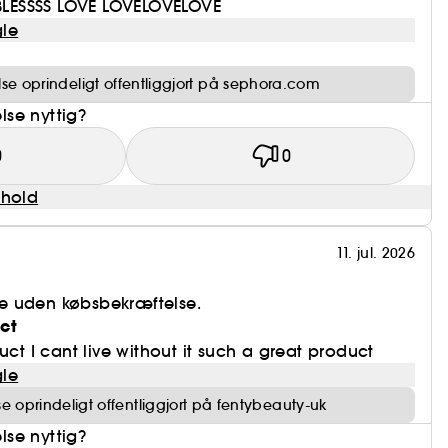
 BLESSSS LOVE LOVELOVELOVE
le
e oprindeligt offentliggjort på sephora.com
se nyttig?
0
0
dhold
11. jul. 2026
e uden købsbekræftelse.
ct
uct I cant live without it such a great product
le
 oprindeligt offentliggjort på fentybeauty-uk
se nyttig?