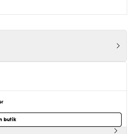
er
n butik