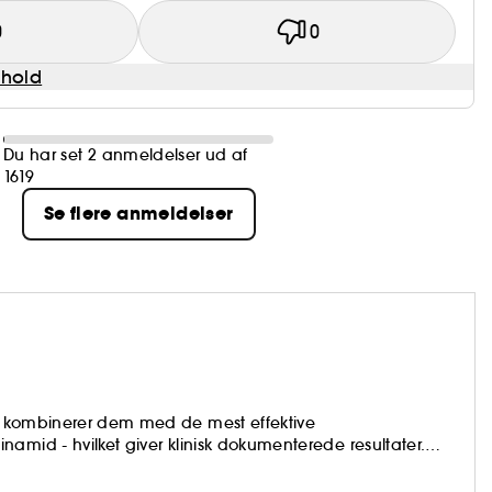
0
0
dhold
Du har set 2 anmeldelser ud af
1619
Se flere anmeldelser
g kombinerer dem med de mest effektive
amid - hvilket giver klinisk dokumenterede resultater.
r både veganske og glutenfrie, genanvendelige materialer
uch som er miljøansvarlig. Fenty Skin er hudpleje, der