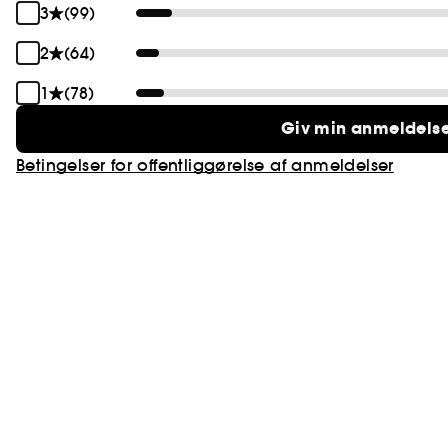
3
(99)
2
(64)
1
(78)
Giv min anmeldels
Betingelser for offentliggørelse af anmeldelser