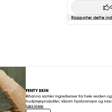
Rapporter dette in
FENTY SKIN
Rihanna samler ingredienser fra hele verden o
hudplejeprodukter, såsom hyaluronsyre og niacin
Rihanna besluttede at prioritere formler, der e
Læs mere
og genopfyldelig emballage med et luksuriøst to