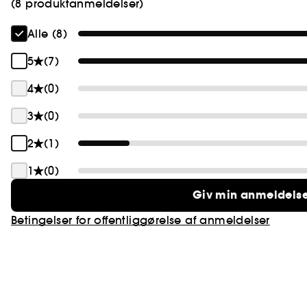
(8 produktanmeldelser)
Alle (8)
5
(7)
4
(0)
3
(0)
2
(1)
1
(0)
Giv min anmeldels
Betingelser for offentliggørelse af anmeldelser