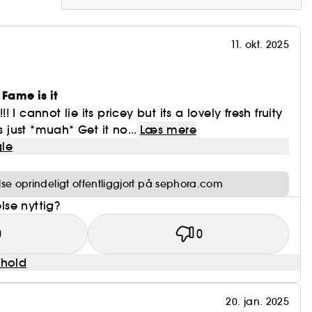
11. okt. 2025
Fame is it
!!! I cannot lie its pricey but its a lovely fresh fruity
s just *muah* Get it no...
Læs mere
le
e oprindeligt offentliggjort på sephora.com
se nyttig?
0
0
dhold
20. jan. 2025