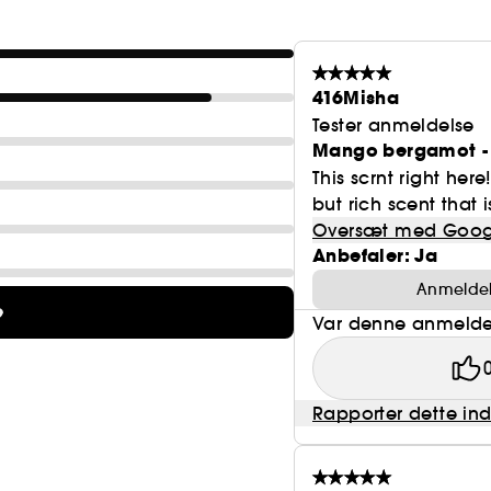
416Misha
Tester anmeldelse
Mango bergamot - 
This scrnt right here!
but rich scent that i
Oversæt med Goog
Anbefaler: Ja
Anmeldels
e
Var denne anmeldel
Rapporter dette in