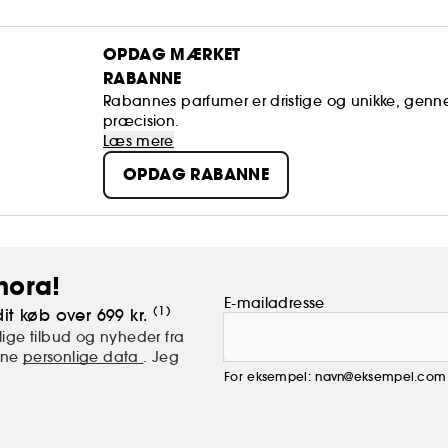
OPDAG MÆRKET
RABANNE
Rabannes parfumer er dristige og unikke, gennem
præcision.
Læs mere
OPDAG RABANNE
hora!
E-mailadresse
(1)
it køb over 699 kr.
ige tilbud og nyheder fra
mine
personlige data
. Jeg
For eksempel: navn@eksempel.com