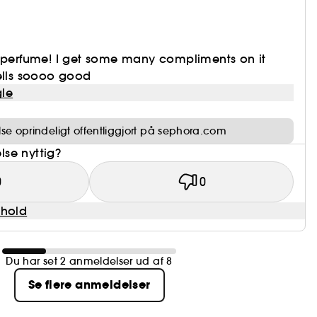
e perfume! I get some many compliments on it
ells soooo good
le
e oprindeligt offentliggjort på sephora.com
se nyttig?
0
0
dhold
Du har set 2 anmeldelser ud af 8
Se flere anmeldelser