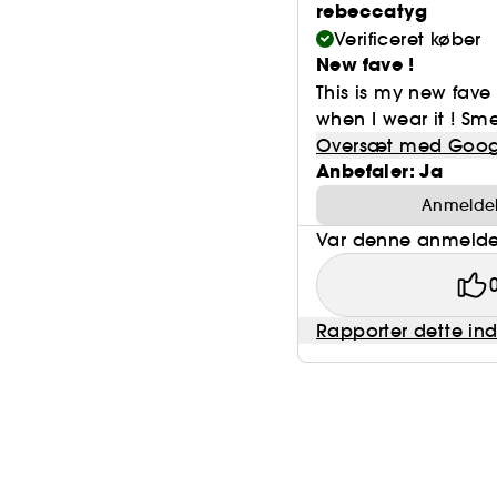
rebeccatyg
Verificeret køber
New fave !
This is my new fav
when I wear it ! Sm
Oversæt med Goog
Anbefaler: Ja
Anmeldels
Var denne anmeldel
Rapporter dette in