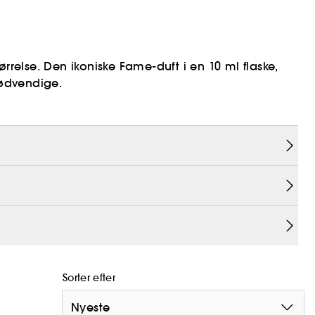
rrelse. Den ikoniske Fame-duft i en 10 ml flaske,
 nødvendige.
urlig oprindelse.
Sorter efter
Nyeste