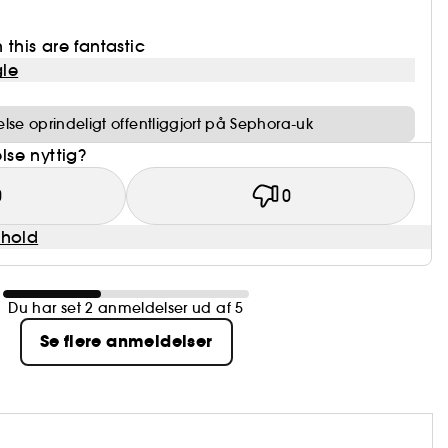
 this are fantastic
le
se oprindeligt offentliggjort på Sephora-uk
se nyttig?
0
0
dhold
Du har set 2 anmeldelser ud af 5
Se flere anmeldelser