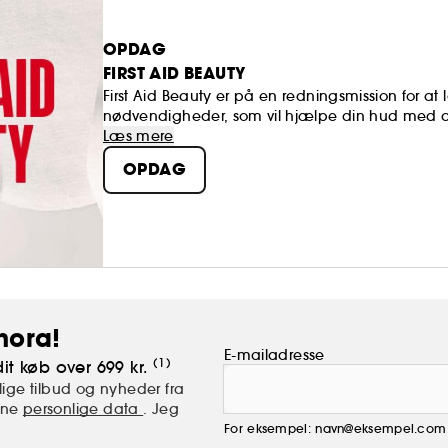
OPDAG
FIRST AID BEAUTY
First Aid Beauty er på en redningsmission for 
nødvendigheder, som vil hjælpe din hud med at n
formler er skabt til at løse problemer og leverer 
Læs mere
selvtilliden uden irritation, så du kan fremstå og
OPDAG
Vi formulerer alle vores produkter med omsorg o
overholder strengt kernestandarderne såsom dermat
på dyr.
hora!
E-mailadresse
(1)
it køb over 699 kr.
ige tilbud og nyheder fra
mine
personlige data
. Jeg
For eksempel: navn@eksempel.com