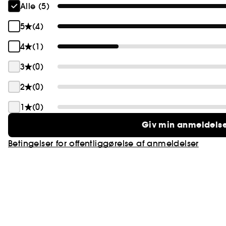
Alle (5)
5
(4)
4
(1)
3
(0)
2
(0)
1
(0)
Giv min anmeldels
Betingelser for offentliggørelse af anmeldelser