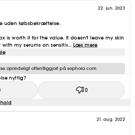
22. jun. 2023
e uden købsbekræftelse.
box is worth it for the value. It doesn't leave my skin
 with my serums on sensitiv...
Læs mere
le
e oprindeligt offentliggjort på sephora.com
se nyttig?
0
0
dhold
21. aug. 2022