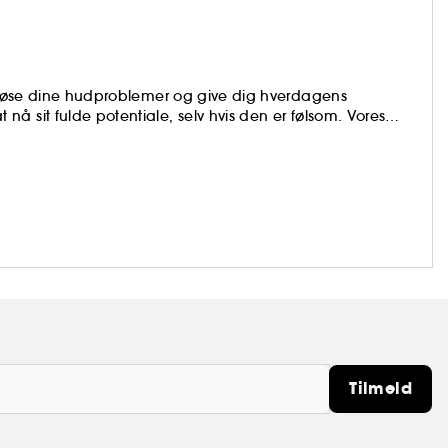
at løse dine hudproblemer og give dig hverdagens
å sit fulde potentiale, selv hvis den er følsom. Vores
synlige, klinisk dokumenterede resultater, der løfter
 føle dig fantastisk i din egen hud.
g med din sikkerhed i tankerne, og alle vores produkter
ologisk testet, fri for kunstige duftstoffer og ikke testet
Tilmeld