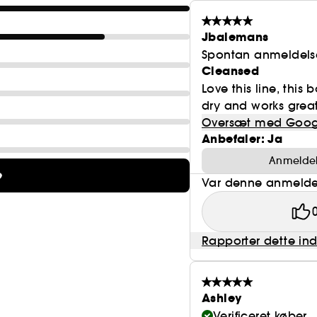
Jbalemans
Spontan anmeldels
Cleansed
Love this line, this 
dry and works great
Oversæt med Goog
Anbefaler: Ja
Anmeldels
e
Var denne anmeldel
Rapporter dette in
Ashley
Verificeret køber