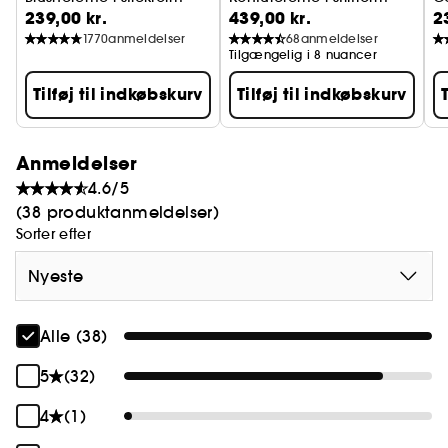
239,00 kr.
439,00 kr.
2
1770
anmeldelser
68
anmeldelser
Tilgængelig i 8 nuancer
Tilføj til indkøbskurv
Tilføj til indkøbskurv
Anmeldelser
4.6/5
(38 produktanmeldelser)
Sorter efter
Nyeste
Alle (38)
5
(32)
4
(1)