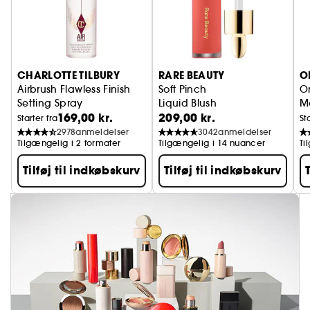
CHARLOTTE TILBURY
RARE BEAUTY
O
Airbrush Flawless Finish
Soft Pinch
On
Setting Spray
Liquid Blush
M
169,00 kr.
209,00 kr.
Fikseringsspray til makeup
Starter fra
St
2978
anmeldelser
3042
anmeldelser
Tilgængelig i 2 formater
Tilgængelig i 14 nuancer
Ti
Tilføj til indkøbskurv
Tilføj til indkøbskurv