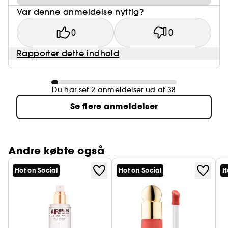
Var denne anmeldelse nyttig?
0
0
Rapporter dette indhold
Du har set 2 anmeldelser ud af 38
Se flere anmeldelser
Andre købte også
Hot on Social
Hot on Social
H