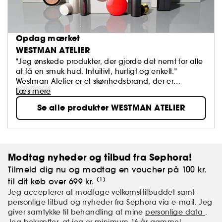
Opdag mærket
WESTMAN ATELIER
"Jeg ønskede produkter, der gjorde det nemt for alle
at få en smuk hud. Intuitivt, hurtigt og enkelt."
Westman Atelier er et skønhedsbrand, der er
grundlagt af makeupartisten Gucci Westman. Det
Læs mere
kombinerer højtydende pigmenter, nærende
Se alle produkter WESTMAN ATELIER
hudplejeingredienser og sikre formler. Resultatet er et
nyt koncept, der gør det nemt for alle at skabe en
smuk hud, der er lige så behagelig at røre ved som
at se på.
Modtag nyheder og tilbud fra Sephora!
Tilmeld dig nu og modtag en voucher på 100 kr.
(1)
til dit køb over 699 kr.
Jeg accepterer at modtage velkomsttilbuddet samt
personlige tilbud og nyheder fra Sephora via e-mail. Jeg
giver samtykke til behandling af mine
personlige data
.
Jeg bekræfter,
at jeg er minimum 16 år gammel.