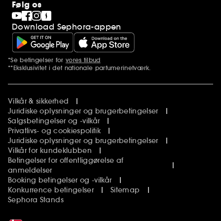
Følg os
Download Sephora-appen
*Se betingelser for
vores tilbud
Yderligere bemærkninger
**Eksklusivitet i det nationale parfumerinetværk.
Vilkår & sikkerhed
Juridiske oplysninger og brugerbetingelser
Salgsbetingelser og -vilkår
Privatlivs- og cookiespolitik
Juridiske oplysninger og brugerbetingelser
Vilkår for kundeklubben
Betingelser for offentliggørelse af
anmeldelser
Booking betingelser og -vilkår
Konkurrence betingelser
Sitemap
Sephora Stands