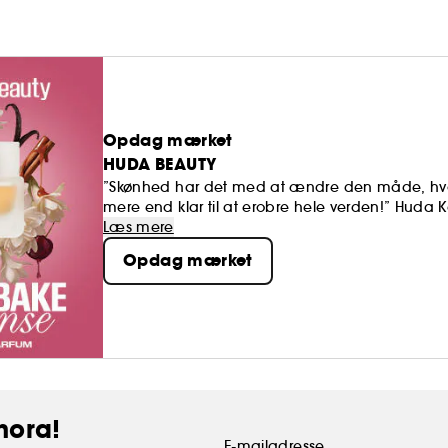
Opdag mærket
HUDA BEAUTY
”Skønhed har det med at ændre den måde, hvorpå
mere end klar til at erobre hele verden!” Huda
BEAUTY, et resultat af en kontinuerlig søgen eft
Læs mere
med det enkelte produkt, der både giver kvinde
Opdag mærket
individuelle look.
hora!
E-mailadresse