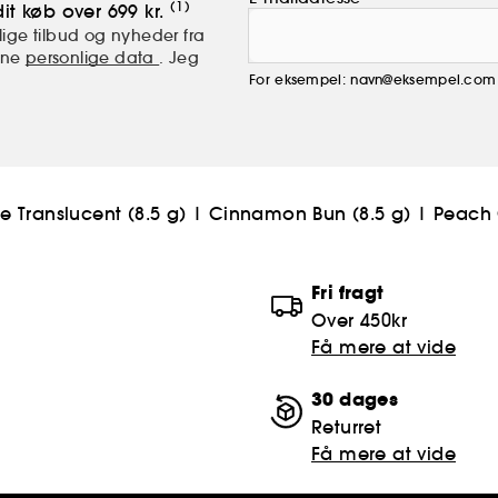
(1)
it køb over 699 kr.
ige tilbud og nyheder fra
mine
personlige data
. Jeg
For eksempel: navn@eksempel.com
 Translucent (8.5 g)
|
Cinnamon Bun (8.5 g)
|
Peach 
Fri fragt
Over 450kr
Få mere at vide
30 dages
Returret
Få mere at vide