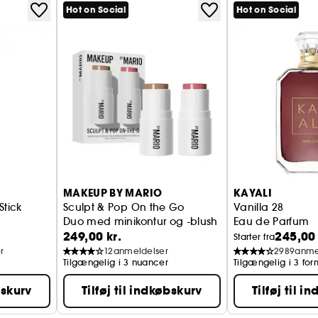
Hot on Social
Hot on Social
ompakt/presset format! Denne ultrafine,
ter sig uden at bygge op, så man får en mat
ralt for at lægge eller opfriske din makeup på et
 pudderkvasten HUDA BEAUTY Easy Bake
get lys til medium
at rette op, uanset hvor du er!
 kolde undertoner
oner
arme nuancer
MAKEUP BY MARIO
KAYALI
Stick
Sculpt & Pop On the Go
Vanilla 28
Duo med minikontur og -blush
Eau de Parfum
ncer
249,00 kr.
245,00 
Starter fra
r
12
anmeldelser
2989
anme
Tilgængelig i 3 nuancer
Tilgængelig i 3 for
bskurv
Tilføj til indkøbskurv
Tilføj til i