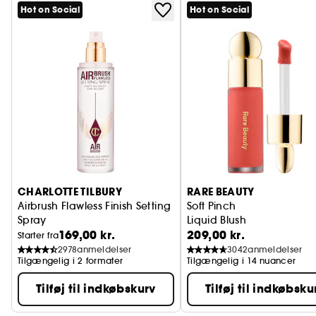
Hot on Social
Hot on Social
CHARLOTTE TILBURY
RARE BEAUTY
Airbrush Flawless Finish Setting
Soft Pinch
Spray
Liquid Blush
169,00 kr.
209,00 kr.
Fikseringsspray til makeup
Starter fra
2978
anmeldelser
3042
anmeldelser
Tilgængelig i 2 formater
Tilgængelig i 14 nuancer
Tilføj til indkøbskurv
Tilføj til indkøbsku