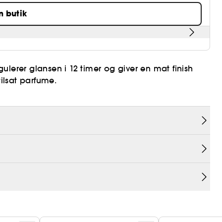
n butik
lerer glansen i 12 timer og giver en mat finish
tilsat parfume.
 porerne.
ag uden at det føles tungt på huden.