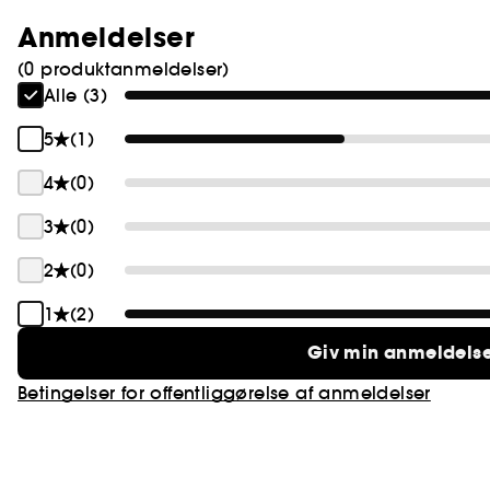
Anmeldelser
(0 produktanmeldelser)
Alle (3)
5
(1)
4
(0)
3
(0)
2
(0)
1
(2)
Giv min anmeldels
Betingelser for offentliggørelse af anmeldelser