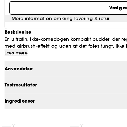
Vælg e
Mere information omkring levering & retur
Beskrivelse
En ultrafin, ikke-komedogen kompakt pudder, der regu
med airbrush-effekt og uden at det føles tungt. Ikke 
Læs mere
FINISH: Mat airbrush-finish
Anvendelse
HUDTYPE: Velegnet til alle hudtyper
Testresultater
FORMULERINGSTYPE: presset pudder
VIGTIGSTE INGREDIENSER:
Ingredienser
Rispulver: absorberer overskydende talg og udvisker
Mikroniseret pulver: gør det muligt at påføre flere l
Ikke tilsat parfume