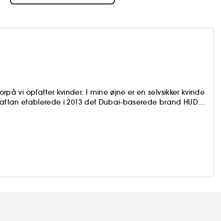
 vi opfatter kvinder. I mine øjne er en selvsikker kvinde
 Kattan etablerede i 2013 det Dubai-baserede brand HUDA
er det innovative, og i dag medfølger der tutorials sammen
r magten og lysten til at eksperimentere med det