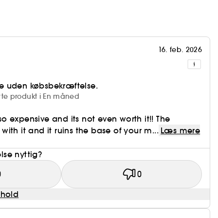
16. feb. 2026
e uden købsbekræftelse.
tte produkt i En måned
s so expensive and its not even worth it!! The
th it and it ruins the base of your m...
Læs mere
se nyttig?
0
0
dhold