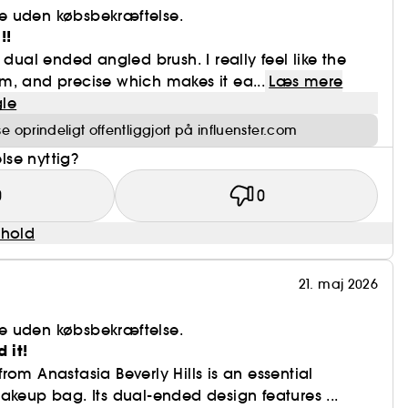
e uden købsbekræftelse.
!!
 dual ended angled brush. I really feel like the
firm, and precise which makes it ea...
Læs mere
le
 oprindeligt offentliggjort på influenster.com
se nyttig?
0
0
dhold
21. maj 2026
e uden købsbekræftelse.
 it!
rom Anastasia Beverly Hills is an essential
akeup bag. Its dual-ended design features ...