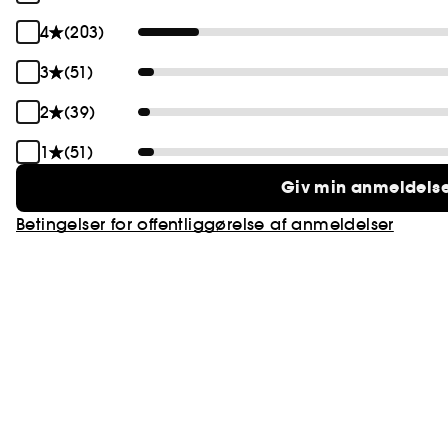
4
(203)
3
(51)
2
(39)
1
(51)
Giv min anmeldels
Betingelser for offentliggørelse af anmeldelser