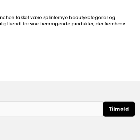
ranchen takket være splinternye beautykategorier og
ærligt kendt for sine fremragende produkter, der fremhæver
letter, der er med til at redesigne og definere de
Tilmeld