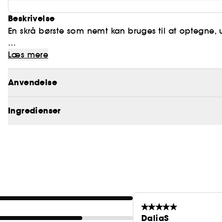
Beskrivelse
En skrå børste som nemt kan bruges til at optegne, 
Børsten har bløde, syntetiske hår og en ultra-tynd ka
Læs mere
Perfekt til touch-ups på farten.
Anvendelse
Ingredienser
DaliaS