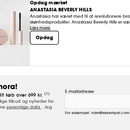
Opdag mærket
ANASTASIA BEVERLY HILLS
Anastasia har været med til at revolutionere b
skønhedsprodukter. Anastasia Beverly Hills er s
øjenbrynene og øjenområdet via utrolige farvepa
Læs mere
forskellige ansigtstræk..
Opdag
hora!
E-mailadresse
(1)
it køb over 699 kr.
ige tilbud og nyheder fra
mine
personlige data
. Jeg
For eksempel: navn@eksempel.com