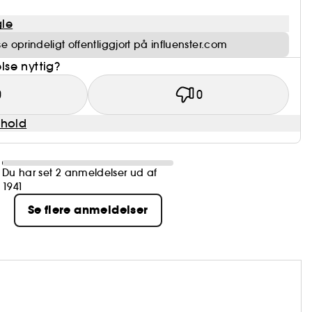
le
 oprindeligt offentliggjort på influenster.com
se nyttig?
0
0
dhold
Du har set 2 anmeldelser ud af
1941
Se flere anmeldelser