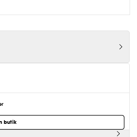
er
n butik