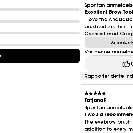
Spontan anmeldels
Excellent Brow Tool
I love the Anastasia
brush side is thin, 
Oversæt med Goog
Anmeldelse
Var denne anmeldel
e
Rapporter dette in
TatjanaF
Spontan anmeldels
I would recommend
The eyebrow brush f
addition to every m