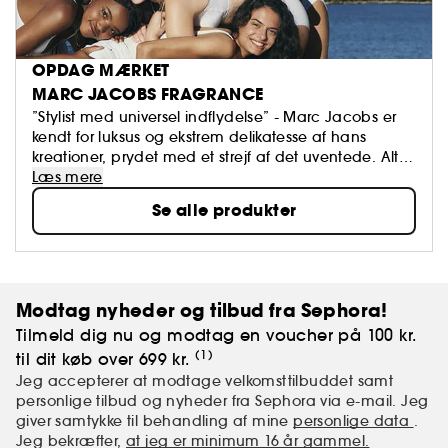
OPDAG MÆRKET
MARC JACOBS FRAGRANCE
”Stylist med universel indflydelse” - Marc Jacobs er
kendt for luksus og ekstrem delikatesse af hans
kreationer, prydet med et strejf af det uventede. Altid
på udkig efter nye udfordringer og en mulighed for
Læs mere
at udtrykke sit kreative talent, besluttede han at
Se alle produkter
udtrykke sin unikke stil i verden af dufte. "Duften,
ligesom mode, er dømt til at udtrykke en stærk
personlig stil" - Marc Jacobs.
Modtag nyheder og tilbud fra Sephora!
Tilmeld dig nu og modtag en voucher på 100 kr.
(1)
til dit køb over 699 kr.
Jeg accepterer at modtage velkomsttilbuddet samt
personlige tilbud og nyheder fra Sephora via e-mail. Jeg
giver samtykke til behandling af mine
personlige data
.
Jeg bekræfter,
at jeg er minimum 16 år gammel.