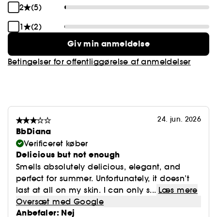
2
(5)
1
(2)
Giv min anmeldelse
Betingelser for offentliggørelse af anmeldelser
24. jun. 2026
BbDiana
Verificeret køber
Delicious but not enough
Smells absolutely delicious, elegant, and
perfect for summer. Unfortunately, it doesn’t
last at all on my skin. I can only s...
Læs mere
Oversæt med Google
Anbefaler: Nej