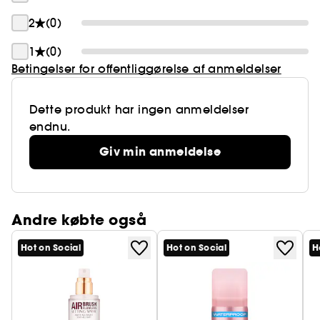
spids til præcis retouchering.
2
(0)
1
(0)
Betingelser for offentliggørelse af anmeldelser
Dette produkt har ingen anmeldelser
endnu.
Giv min anmeldelse
Andre købte også
Hot on Social
Hot on Social
H