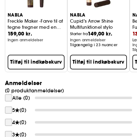
på farten. Selv når den påføres flere gange,
lægger den sig ikke i lag eller gør makeuppen
NABLA
NABLA
N
tykkere.
Freckle Maker -Farve til at
Cupid's Arrow Shine
Be
tegne fregner med en
Multifunktionel stylo
Fu
Close-up Blotting Pressed Powder: Se effekten,
159,00 kr.
149,00 kr.
1
realistisk effekt
Starter fra
ikke produktet.
Ingen anmeldelser
Ingen anmeldelser
La
Tilgængelig i 23 nuancer
In
Ti
Benefits (fordele)
Tilføj til indkøbskurv
Tilføj til indkøbskurv
Ny generation mat: matterende med en naturlig,
behagelig, usynlig finish, blur-effekt.
Uigennemtrængelig og fløjlsblød konsistens:
Anmeldelser
velegnet til alle hudtyper, selv den tørreste.
(0 produktanmeldelser)
Universal gennemskinnelig nuance til alle
Alle (0)
hudtyper.
5
(0)
Gør huden mat og forlænger makeuppens
levetid.
4
(0)
Perfekt til retouchering på farten takket være
spejlet og Blurring Powder Puff med ergonomisk
3
(0)