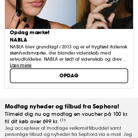
Opdag mærket
NABLA
NABLA blev grundlagt i 2013 og er et frygtløst italiensk
skønhedsmærke, der blander videnskab med
selvudfoldelse. NABLA er født af videnskab og drevet
af drømme og skaber innovative formler, der føles
Læs mere
lige så gode, som de ser ud, og giver dig mulighed
OPDAG
for at designe din skønhed på din egen måde. Hos
NABLA giver innovation anledning til uendelig
kreativitet, og skønhed begynder med dig.
Modtag nyheder og tilbud fra Sephora!
Tilmeld dig nu og modtag en voucher på 100 kr.
(1)
til dit køb over 699 kr.
Jeg accepterer at modtage velkomsttilbuddet samt
personlige tilbud og nyheder fra Sephora via e-mail. Jeg