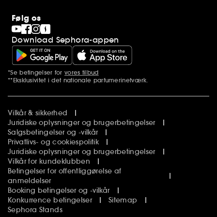
Følg os
Download Sephora-appen
*Se betingelser for
vores tilbud
Yderligere bemærkninger
**Eksklusivitet i det nationale parfumerinetværk.
Vilkår & sikkerhed
Juridiske oplysninger og brugerbetingelser
Salgsbetingelser og -vilkår
Privatlivs- og cookiespolitik
Juridiske oplysninger og brugerbetingelser
Vilkår for kundeklubben
Betingelser for offentliggørelse af
anmeldelser
Booking betingelser og -vilkår
Konkurrence betingelser
Sitemap
Sephora Stands