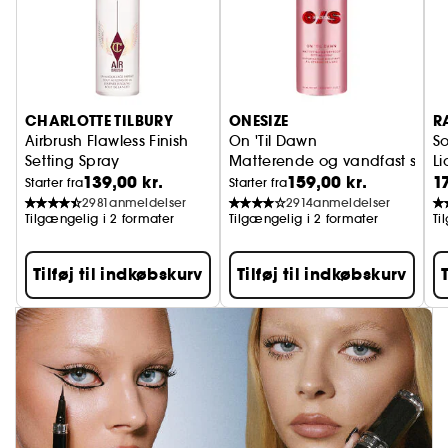
CHARLOTTE TILBURY
ONESIZE
R
Airbrush Flawless Finish
On 'Til Dawn
So
Setting Spray
Matterende og vandfast setti
Li
139,00 kr.
159,00 kr.
1
Fikseringsspray til makeup
Starter fra
Starter fra
2981
anmeldelser
2914
anmeldelser
Tilgængelig i 2 formater
Tilgængelig i 2 formater
Ti
Tilføj til indkøbskurv
Tilføj til indkøbskurv