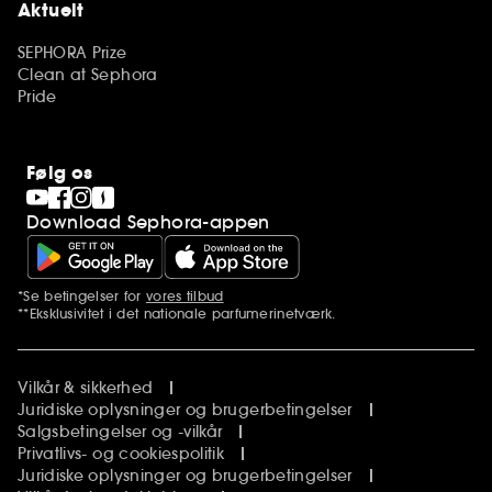
Aktuelt
SEPHORA Prize
Clean at Sephora
Pride
Følg os
Download Sephora-appen
*Se betingelser for
vores tilbud
Yderligere bemærkninger
**Eksklusivitet i det nationale parfumerinetværk.
Vilkår & sikkerhed
Juridiske oplysninger og brugerbetingelser
Salgsbetingelser og -vilkår
Privatlivs- og cookiespolitik
Juridiske oplysninger og brugerbetingelser