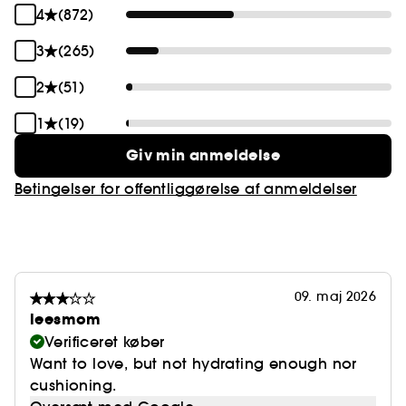
4
(872)
3
(265)
2
(51)
1
(19)
Giv min anmeldelse
Betingelser for offentliggørelse af anmeldelser
09. maj 2026
leesmom
Verificeret køber
Want to love, but not hydrating enough nor
cushioning.