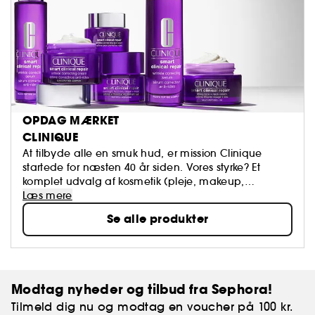
OPDAG MÆRKET
CLINIQUE
At tilbyde alle en smuk hud, er mission Clinique
startede for næsten 40 år siden. Vores styrke? Et
komplet udvalg af kosmetik (pleje, makeup,
parfume, til mænd og kvinder) skabt af
Læs mere
dermatologer, der stræber for 100% parfumefri
Se alle produkter
allergitest, der alle starter med Basic Beauty
Programmet - 3 Trin.
Modtag nyheder og tilbud fra Sephora!
Tilmeld dig nu og modtag en voucher på 100 kr.