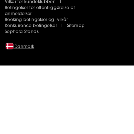
Vilkår for kundeklubben
Betingelser for offentliggørelse af
anmeldelser
Booking betingelser og -vilkår
Konkurrence betingelser
Sitemap
Sephora Stands
Danmark