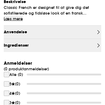
Beskrivelse
Classic French er designet til at give dig det
sofistikerede og tidsløse look af en fransk
manicure, uden besværet ved at besøge en
Nu har vi udvidet vores Classic French med en
Læs mere
salon.
firkantet form, hvilket tilføjer en moderne twist til
det klassiske design.
Anvendelse
Ingredienser
Anmeldelser
(0 produktanmeldelser)
Alle (0)
5
(0)
4
(0)
3
(0)