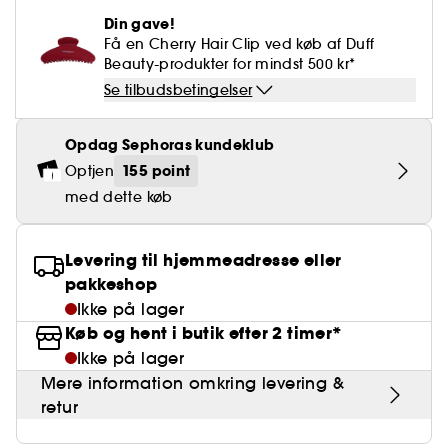
Falske øjenvipper
Blyantspidsere
Clean hudpleje
BB- & CC-cream
Rødme
Parfumer under 400 kr.
High-Performance Hårpleje
Din gave!
Powdery
Krølle & Bølgedefinition
Personal Care
Se alt
Makeup-trends
Hovedbundsscrub
Få en Cherry Hair Clip ved køb af Duff
Neglefil & negleklippere
Clean parfume
Paletter
Dækning
Fragrance Layering
Hair Styling
Beauty-produkter for mindst 500 kr*
Water
Hydrering
Best Skin Ever Shade Finder
Skincare meets Makeup
Se alt
Se tilbudsbetingelser
Blotting Paper
Clean hårpleje
Porer
Sæsonens dufte
Haircare Guide
Musk
Solbeskyttelse
Cream Lip Stain Shade Finder
Skin Longevity
Make it last
Opdag Sephoras kundeklub
Parfume Highlights
Hårpleje under 250 kr
Glatning
Self-Care Moment
155 point
Optjen
Skincare meets Makeup
Dufte fortæller historier
Haircare Finder
med dette køb
Farvet hår
Affordable Skincare
Makeup Routine
Wonder Treatment
Do you speak Skincare
Levering til hjemmeadresse eller
Find your favourite finish
pakkeshop
Dear skin, I love you
Instant Lip Love
Ikke på lager
Køb og hent i butik efter 2 timer*
Feel good makeup
Ikke på lager
Mere information omkring levering &
retur