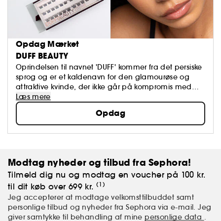
Opdag Mærket
DUFF BEAUTY
Oprindelsen til navnet 'DUFF' kommer fra det persiske
sprog og er et kaldenavn for den glamourøse og
attraktive kvinde, der ikke går på kompromis med
kvaliteten og altid tilføjer lidt ekstra for at se endnu
Læs mere
mere fantastisk ud.
Opdag
Modtag nyheder og tilbud fra Sephora!
Tilmeld dig nu og modtag en voucher på 100 kr.
(1)
til dit køb over 699 kr.
Jeg accepterer at modtage velkomsttilbuddet samt
personlige tilbud og nyheder fra Sephora via e-mail. Jeg
giver samtykke til behandling af mine
personlige data
.