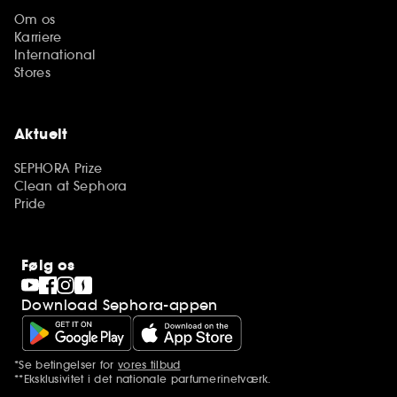
Om os
Karriere
International
Stores
Aktuelt
SEPHORA Prize
Clean at Sephora
Pride
Følg os
Download Sephora-appen
*Se betingelser for
vores tilbud
Yderligere bemærkninger
**Eksklusivitet i det nationale parfumerinetværk.