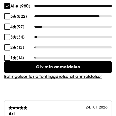
Alle (980)
5
(822)
4
(97)
3
(34)
2
(13)
1
(14)
Giv min anmeldelse
Betingelser for offentliggørelse af anmeldelser
24. jul. 2026
Ari