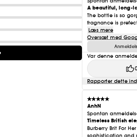
Spontan anmeldels
A beautiful, long-l
The bottle is so go
fragnance is prefec
Læs mere
Oversæt med Goog
Anmeldelse
e
Var denne anmeldel
Rapporter dette in
AnhN
Spontan anmeldels
Timeless British el
Burberry Brit For He
sophistication and 