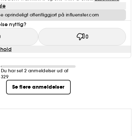
le
 oprindeligt offentliggjort på influenster.com
se nyttig?
0
0
dhold
Du har set 2 anmeldelser ud af
329
Se flere anmeldelser