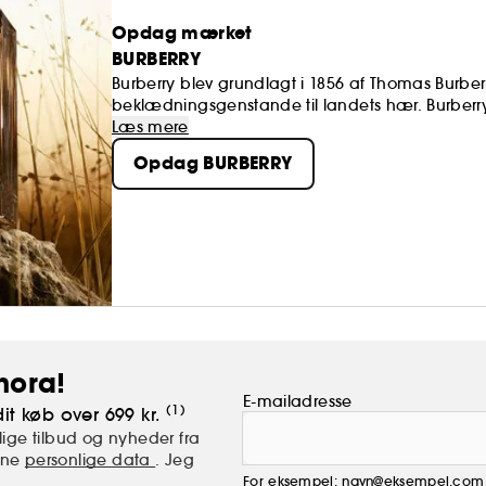
Opdag mærket
BURBERRY
Burberry blev grundlagt i 1856 af Thomas Burbe
beklædningsgenstande til landets hær. Burberrys
er siden blevet et ikon i modeverdenen. Burberrys 
Læs mere
af mærkets signaturkoder, det engelske landskab 
Opdag BURBERRY
andet Burberry Hero, Burberry Goddess, Burberry
hora!
E-mailadresse
(1)
it køb over 699 kr.
ige tilbud og nyheder fra
mine
personlige data
. Jeg
For eksempel: navn@eksempel.com