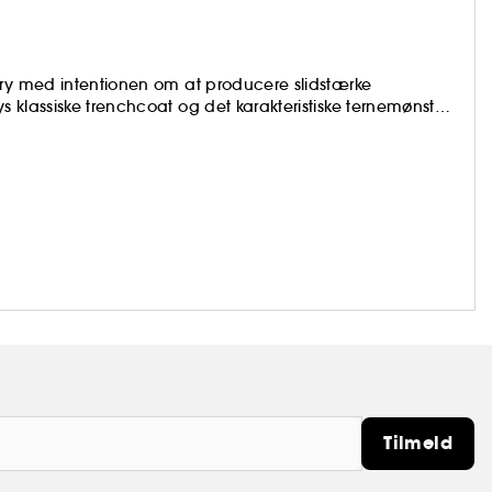
rry med intentionen om at producere slidstærke
 klassiske trenchcoat og det karakteristiske ternemønster
dufte er en hyldest til klassisk britisk skønhed, inspireret
og catwalk-kollektioner. I duftporteføljen findes blandt
 Her, Mr Burberry og My Burberry.
Tilmeld