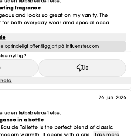
e uden købsbekræftelse.
asting fragrance
rgeous and looks so great on my vanity. The
t for both everyday wear amd special occa...
le
 oprindeligt offentliggjort på influenster.com
se nyttig?
0
0
dhold
26. jun. 2026
e uden købsbekræftelse.
egance in a bottle
r Eau de Toilette is the perfect blend of classic
modern warmth. It opens with a cris...
Læs mere