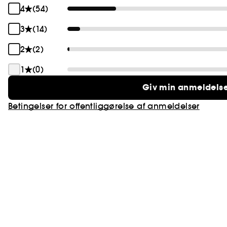
4
(54)
3
(14)
2
(2)
1
(0)
Giv min anmeldels
Betingelser for offentliggørelse af anmeldelser