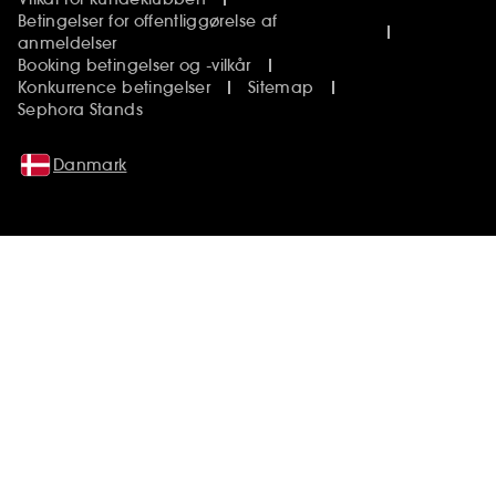
Betingelser for offentliggørelse af
anmeldelser
Booking betingelser og -vilkår
Konkurrence betingelser
Sitemap
Sephora Stands
Danmark