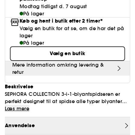
Modtag tidligst d. 7 august
På lager
Køb og hent i butik efter 2 timer*
Vælg en butik for at se, om de har det på
lager
På lager
Vælg en butik
Mere information omkring levering &
retur
Beskrivelse
SEPHORA COLLECTION 3-i-1-blyantspidseren er
perfekt designet til at spidse alle typer blyanter
(øjne, læber og øjenbryn), selv de største
Læs mere
størrelser!
Anvendelse
Hvad kan den?