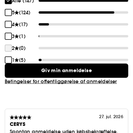
Alle (147)
5
(124)
4
(17)
3
(1)
2
(0)
1
(5)
Giv min anmeldelse
Betingelser for offentliggørelse af anmeldelser
27. jul. 2026
CERYS
Spontan anmeldelse uden købsbekræftelse.