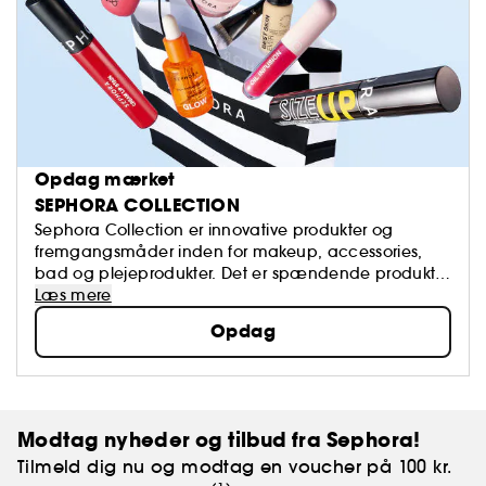
Opdag mærket
SEPHORA COLLECTION
Sephora Collection er innovative produkter og
fremgangsmåder inden for makeup, accessories,
bad og plejeprodukter. Det er spændende produkter
som er på forkant med udviklingen inden for alt
Læs mere
beauty, og der er altid tale om kvalitetsvarer.
Opdag
Modtag nyheder og tilbud fra Sephora!
Tilmeld dig nu og modtag en voucher på 100 kr.