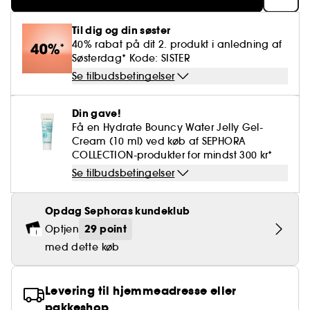
Falske øjenvipper
Blyantspidsere
Clean hudpleje
BB- & CC-cream
Rødme
Parfumer under 400 kr.
High-Performance Hårpleje
Powdery
Krølle & Bølgedefinition
Personal Care
Se alt
Makeup-trends
Hovedbundsscrub
Til dig og din søster
Neglefil & negleklippere
Clean parfume
Paletter
Dækning
Fragrance Layering
Hair Styling
40% rabat på dit 2. produkt i anledning af
Water
Hydrering
Best Skin Ever Shade Finder
Skincare meets Makeup
Søsterdag* Kode: SISTER
Se alt
Blotting Paper
Clean hårpleje
Porer
Sæsonens dufte
Haircare Guide
Se tilbudsbetingelser
Musk
Solbeskyttelse
Cream Lip Stain Shade Finder
Skin Longevity
Make it last
Parfume Highlights
Hårpleje under 250 kr
Glatning
Self-Care Moment
Din gave!
Skincare meets Makeup
Få en Hydrate Bouncy Water Jelly Gel-
Dufte fortæller historier
Haircare Finder
Farvet hår
Cream (10 ml) ved køb af SEPHORA
Affordable Skincare
Makeup Routine
COLLECTION-produkter for mindst 300 kr*
Wonder Treatment
Do you speak Skincare
Se tilbudsbetingelser
Find your favourite finish
Dear skin, I love you
Opdag Sephoras kundeklub
Instant Lip Love
29 point
Optjen
Feel good makeup
med dette køb
Levering til hjemmeadresse eller
pakkeshop