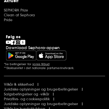
Aktuelt
SEPHORA Prize
Clean at Sephora
Pride
Følg os
Download Sephora-appen
*Se betingelser for
vores tilbud
Yderligere bemærkninger
**Eksklusivitet i det nationale parfumerinetværk.
Vilkår & sikkerhed
Juridiske oplysninger og brugerbetingelser
Salgsbetingelser og -vilkår
Privatlivs- og cookiespolitik
Juridiske oplysninger og brugerbetingelser
Vilkår for kundeklubben