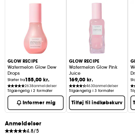
GLOW RECIPE
GLOW RECIPE
G
Watermelon Glow Dew
Watermelon Glow Pink
W
Drops
Juice
D
155,00 kr.
169,00 kr.
De rosa dråber med niacinamid
Fugtende
T
Starter fra
St
2638
anmeldelser
4630
anmeldelser
Tilgængelig i 2 formater
Tilgængelig i 3 formater
Ti
Informer mig
Tilføj til indkøbskurv
Anmeldelser
4.8/5