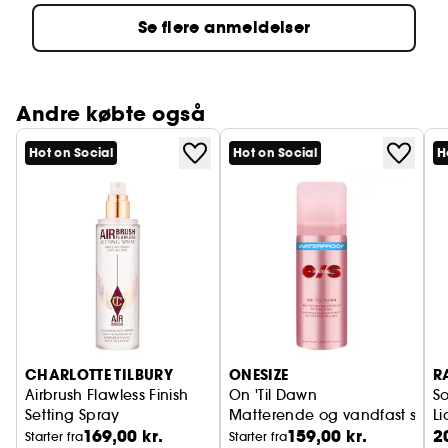
Se flere anmeldelser
Andre købte også
Hot on Social
Hot on Social
H
CHARLOTTE TILBURY
ONESIZE
R
Airbrush Flawless Finish
On 'Til Dawn
So
Setting Spray
Matterende og vandfast setti
Li
169,00 kr.
159,00 kr.
2
Fikseringsspray til makeup
Starter fra
Starter fra