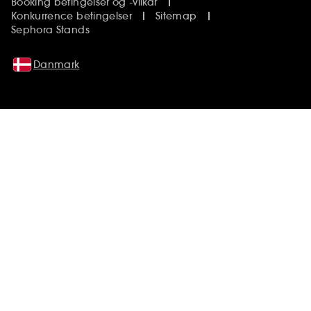
Booking betingelser og -vilkår
Konkurrence betingelser
Sitemap
Sephora Stands
Danmark