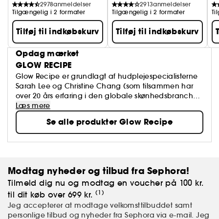
2978
anmeldelser
2913
anmeldelser
Tilgængelig i 2 formater
Tilgængelig i 2 formater
Ti
Tilføj til indkøbskurv
Tilføj til indkøbskurv
Opdag mærket
GLOW RECIPE
Glow Recipe er grundlagt af hudplejespecialisterne
Sarah Lee og Christine Chang (som tilsammen har
over 20 års erfaring i den globale skønhedsbranche)
og bygger på en passion og et engagement for at
Læs mere
afmystificere opskriften på den sundeste hud.
Se alle produkter Glow Recipe
Brandet parrer antioxidantrige frugter med blide,
men kraftfulde aktiver for at skabe en hudpleje, der
redder vores huds evigt skiftende behov. Desuden
omfavner Glow Recipe, hvad ægte hud er. Tænk:
frugt, klinisk effektive formler og glødende resultater.
Modtag nyheder og tilbud fra Sephora!
Tilmeld dig nu og modtag en voucher på 100 kr.
(1)
til dit køb over 699 kr.
Jeg accepterer at modtage velkomsttilbuddet samt
personlige tilbud og nyheder fra Sephora via e-mail. Jeg