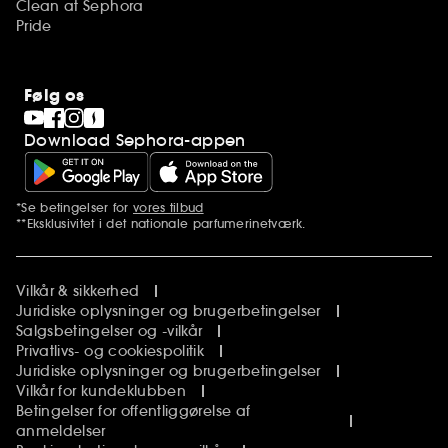
Clean at Sephora
Pride
Følg os
Download Sephora-appen
*Se betingelser for
vores tilbud
Yderligere bemærkninger
**Eksklusivitet i det nationale parfumerinetværk.
Vilkår & sikkerhed
Juridiske oplysninger og brugerbetingelser
Salgsbetingelser og -vilkår
Privatlivs- og cookiespolitik
Juridiske oplysninger og brugerbetingelser
Vilkår for kundeklubben
Betingelser for offentliggørelse af
anmeldelser