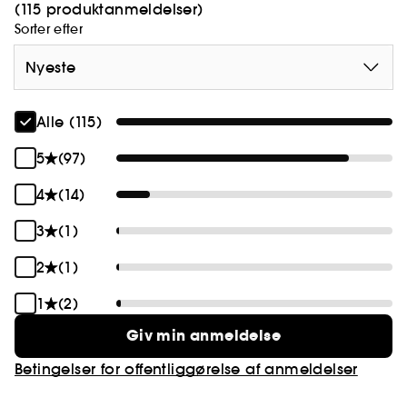
(115 produktanmeldelser)
Sorter efter
Nyeste
Alle (115)
5
(97)
4
(14)
3
(1)
2
(1)
1
(2)
Giv min anmeldelse
Betingelser for offentliggørelse af anmeldelser