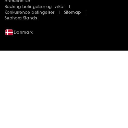
anmeldelser
Booking betingelser og -vilkår
Konkurrence betingelser
Sitemap
Sephora Stands
Danmark