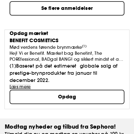
Se flere anmeldelser
Opdag mærket
BENEFIT COSMETICS
(1)
Mød verdens førende brynmærke
Hej! Vi er Benefit. Mærket bag Benetint, The
POREfessional, BADgal BANG! og sikkert mindst et af
brynprodukterne i din taske.
(1)Baseret på det estimeret globale salg af
Vi mener, at skønhed skal løfte os op og få os til at
prestige-brynprodukter fra januar til
føle os godt tilpas. For at føle sig godt tilpas er et
december 2022.
godt look et godt udgangspunkt.
Læs mere
Opdag
Modtag nyheder og tilbud fra Sephora!