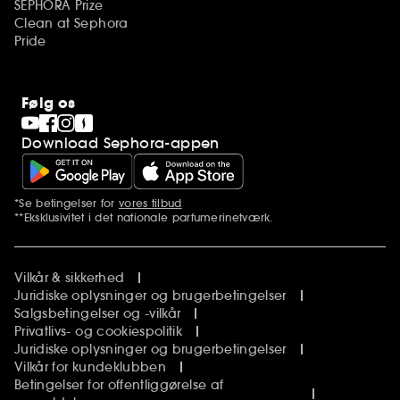
SEPHORA Prize
Clean at Sephora
Pride
Følg os
Download Sephora-appen
*Se betingelser for
vores tilbud
Yderligere bemærkninger
**Eksklusivitet i det nationale parfumerinetværk.
Vilkår & sikkerhed
Juridiske oplysninger og brugerbetingelser
Salgsbetingelser og -vilkår
Privatlivs- og cookiespolitik
Juridiske oplysninger og brugerbetingelser
Vilkår for kundeklubben
Betingelser for offentliggørelse af