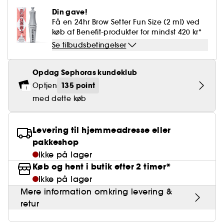
Falske øjenvipper
Blyantspidsere
Clean hudpleje
BB- & CC-cream
Rødme
Parfumer under 400 kr.
High-Performance Hårpleje
Din gave!
Powdery
Krølle & Bølgedefinition
Personal Care
Se alt
Makeup-trends
Hovedbundsscrub
Få en 24hr Brow Setter Fun Size (2 ml) ved
Neglefil & negleklippere
Clean parfume
Paletter
Dækning
Fragrance Layering
Hair Styling
køb af Benefit-produkter for mindst 420 kr*
Water
Hydrering
Best Skin Ever Shade Finder
Skincare meets Makeup
Se alt
Se tilbudsbetingelser
Blotting Paper
Clean hårpleje
Porer
Sæsonens dufte
Haircare Guide
Musk
Solbeskyttelse
Cream Lip Stain Shade Finder
Skin Longevity
Make it last
Opdag Sephoras kundeklub
Parfume Highlights
Hårpleje under 250 kr
Glatning
Self-Care Moment
135 point
Optjen
Skincare meets Makeup
Dufte fortæller historier
Haircare Finder
med dette køb
Farvet hår
Affordable Skincare
Makeup Routine
Wonder Treatment
Do you speak Skincare
Levering til hjemmeadresse eller
Find your favourite finish
pakkeshop
Dear skin, I love you
Instant Lip Love
Ikke på lager
Køb og hent i butik efter 2 timer*
Feel good makeup
Ikke på lager
Mere information omkring levering &
retur