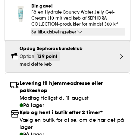
Falske øjenvipper
Blyantspidsere
BB- & CC-cream
Rødme
Parfumer under 400 kr.
High-Performance Hårpleje
Clean makeup
Din gave!
Powdery
Krølle & Bølgedefinition
Personal Care
Se alt
Makeup-trends
Hovedbundsscrub
Minis & travel sizes
Få en Hydrate Bouncy Water Jelly Gel-
Neglefil & negleklippere
Paletter
Dækning
Cream (10 ml) ved køb af SEPHORA
Fragrance Layering
Hair Styling
Clean hudpleje
Water
Hydrering
Best Skin Ever Shade Finder
Skincare meets Makeup
COLLECTION-produkter for mindst 300 kr*
Se alt
Blotting Paper
Porer
Sæsonens dufte
Haircare Guide
Clean parfume
Se tilbudsbetingelser
Musk
Solbeskyttelse
Cream Lip Stain Shade Finder
Skin Longevity
Make it last
Parfume Highlights
Hårpleje under 250 kr
Clean hårpleje
Glatning
Opdag Sephoras kundeklub
Self-Care Moment
Skincare meets Makeup
129 point
Optjen
Dufte fortæller historier
Haircare Finder
Farvet hår
Affordable Skincare
med dette køb
Makeup Routine
Wonder Treatment
Do you speak Skincare
Find your favourite finish
Levering til hjemmeadresse eller
Dear skin, I love you
pakkeshop
Instant Lip Love
Modtag tidligst d. 11 august
På lager
Feel good makeup
Køb og hent i butik efter 2 timer*
Vælg en butik for at se, om de har det på
lager
På lager