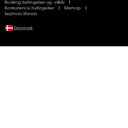
Booking betingelser og -vilkår
Konkurrence betingelser
Sitemap
Sephora Stands
Danmark