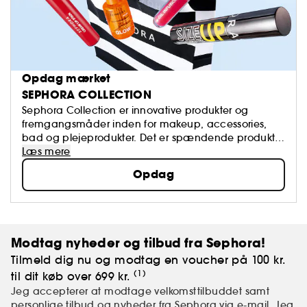
Opdag mærket
SEPHORA COLLECTION
Sephora Collection er innovative produkter og
fremgangsmåder inden for makeup, accessories,
bad og plejeprodukter. Det er spændende produkter
som er på forkant med udviklingen inden for alt
Læs mere
beauty, og der er altid tale om kvalitetsvarer.
Opdag
Modtag nyheder og tilbud fra Sephora!
Tilmeld dig nu og modtag en voucher på 100 kr.
(1)
til dit køb over 699 kr.
Jeg accepterer at modtage velkomsttilbuddet samt
personlige tilbud og nyheder fra Sephora via e-mail. Jeg