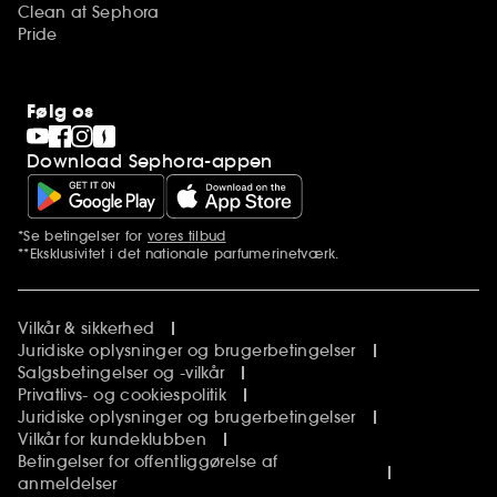
Clean at Sephora
Pride
Følg os
Download Sephora-appen
*Se betingelser for
vores tilbud
Yderligere bemærkninger
**Eksklusivitet i det nationale parfumerinetværk.
Vilkår & sikkerhed
Juridiske oplysninger og brugerbetingelser
Salgsbetingelser og -vilkår
Privatlivs- og cookiespolitik
Juridiske oplysninger og brugerbetingelser
Vilkår for kundeklubben
Betingelser for offentliggørelse af
anmeldelser