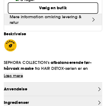
Vælg en butik
Mere information omkring levering &
retur
Beskrivelse
afbalancerende før-
SEPHORA COLLECTION's
hårvask maske
fra HAIR DETOX-serien er en
rensende behandling med grønt ler, der
Læs mere
forbereder hovedbunden til optimal rensning.
Den er specielt udviklet til normal til fedtet
Anvendelse
Hårtyper:
hovedbund og hjælper med at genoprette
normalt til fedtet
balancen ved at absorbere overskydende talg, så
Ingredienser
hårrødderne bliver lette og håret får synligt mere
Behov:
rense, afbalancere, tilføje volumen