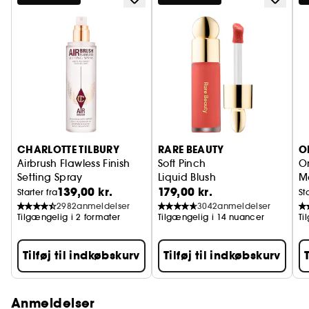
CHARLOTTE TILBURY
RARE BEAUTY
O
Airbrush Flawless Finish
Soft Pinch
On
Setting Spray
Liquid Blush
M
139,00 kr.
179,00 kr.
Fikseringsspray til makeup
Starter fra
St
2982
anmeldelser
3042
anmeldelser
Tilgængelig i 2 formater
Tilgængelig i 14 nuancer
Ti
Tilføj til indkøbskurv
Tilføj til indkøbskurv
Anmeldelser