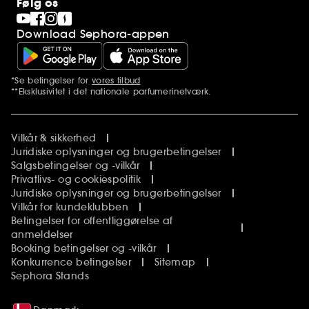
Følg os
Download Sephora-appen
*Se betingelser for
vores tilbud
Yderligere bemærkninger
**Eksklusivitet i det nationale parfumerinetværk.
Vilkår & sikkerhed
Juridiske oplysninger og brugerbetingelser
Salgsbetingelser og -vilkår
Privatlivs- og cookiespolitik
Juridiske oplysninger og brugerbetingelser
Vilkår for kundeklubben
Betingelser for offentliggørelse af
anmeldelser
Booking betingelser og -vilkår
Konkurrence betingelser
Sitemap
Sephora Stands