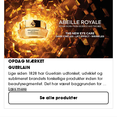
OPDAG MÆRKET
GUERLAIN
Lige siden 1828 har Guerlain udforsket, udviklet og
sublimeret brandets forskellige produkter inden for
beautysegmentet. Det har været baggrunden for en
række legendariske produkter, hvor Guerlains
Læs mere
ekspertviden er blevet mikset med kulturelle
Se alle produkter
kendetegn. Dag efter dag er Guerlain med til at
gøre kvinden endnu smukkere via løftet om at levere
produkter, der stråler af munterhed og skønhed.
Omdrejningspunktet er Guerlains hovedkontor på