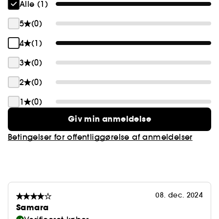
Alle (1)
Aqua Allegoria Forte duftene er et stærkt symbol
på Guerlains engagement i planeten og
5
(0)
indeholder mere end 90% ingredienser af naturlig
oprindelse*. Den franske rødbedealkohol, der
4
(1)
anvendes i deres formler, kommer fra et netværk,
3
(0)
der er engageret i ansvarligt landbrug.
2
(0)
*I overensstemmelse med ISO 16128, beregning
inklusive vand.
1
(0)
Giv min anmeldelse
Betingelser for offentliggørelse af anmeldelser
08. dec. 2024
Samara