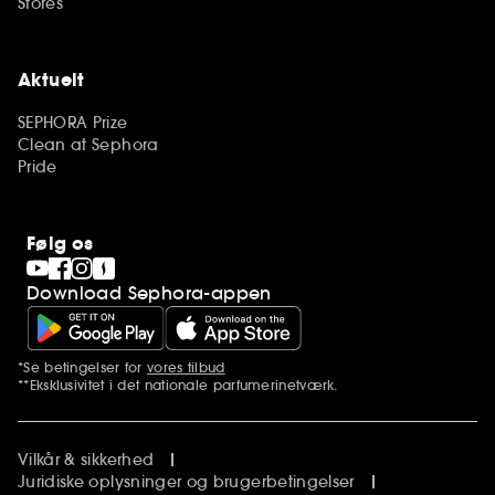
Stores
Aktuelt
SEPHORA Prize
Clean at Sephora
Pride
Følg os
Download Sephora-appen
*Se betingelser for
vores tilbud
Yderligere bemærkninger
**Eksklusivitet i det nationale parfumerinetværk.
Vilkår & sikkerhed
Juridiske oplysninger og brugerbetingelser