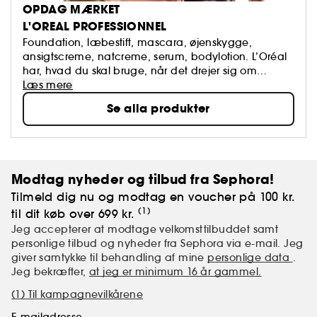
OPDAG MÆRKET
L'OREAL PROFESSIONNEL
Påfør om aftenen efter din hårvaskerutine for
Foundation, læbestift, mascara, øjenskygge,
optimale resultater. *Kosmetoklinisk studie med
ansigtscreme, natcreme, serum, bodylotion. L’Oréal
130 mænd i 6 uger
har, hvad du skal bruge, når det drejer sig om
makeup, hudpleje til krop og ansigt, hår og styling
Læs mere
og cremer og skægpleje til mænd. Vi har gjort det
Se alla produkter
nemt for dig og samlet alle L’Oréals produkter på én
side. Prøv for eksempel True match Foundation fra
L’Oréal, som giver dig et flot og naturligt resultat eller
L’Oréal Color Riche Læbestift. Hold også øje med
gode tilbud på siden her – måske finder du din
Modtag nyheder og tilbud fra Sephora!
yndlingsmascara eller ansigtscreme på tilbud.
Tilmeld dig nu og modtag en voucher på 100 kr.
(1)
til dit køb over 699 kr.
Jeg accepterer at modtage velkomsttilbuddet samt
personlige tilbud og nyheder fra Sephora via e-mail. Jeg
giver samtykke til behandling af mine
personlige data
.
Jeg bekræfter,
at jeg er minimum 16 år gammel.
(1) Til kampagnevilkårene
E-mailadresse